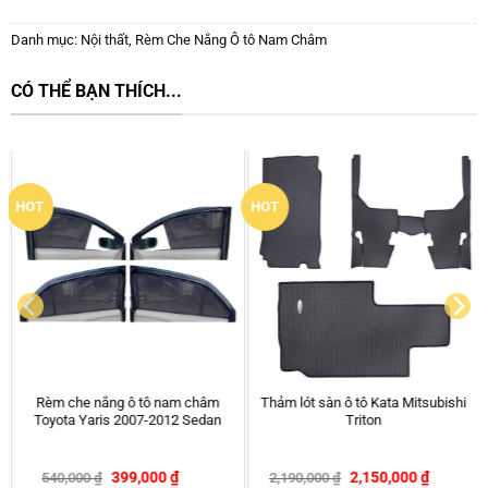
Danh mục:
Nội thất
,
Rèm Che Nắng Ô tô Nam Châm
CÓ THỂ BẠN THÍCH...
New
Dung dịch vệ sinh khoang máy ô
Gương cầu lồi mở rộng góc nhìn,
tô Senfineco 9973
chống điểm mù cho xe hơi
Baseus LV466 Full View Blind
Spot Rearview Mirrors (Bộ 2 cái)
250,000
₫
149,000
₫
290,000
₫
-14%