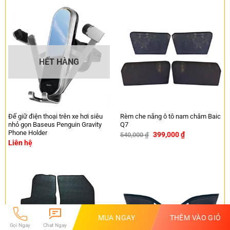
HẾT HÀNG
Đế giữ điện thoại trên xe hơi siêu
Rèm che nắng ô tô nam châm Baic
nhỏ gọn Baseus Penguin Gravity
Q7
Phone Holder
399,000
₫
540,000
₫
-26%
Liên hệ
MUA NGAY
THÊM VÀO GIỎ
Gọi Ngay
Chat Ngay