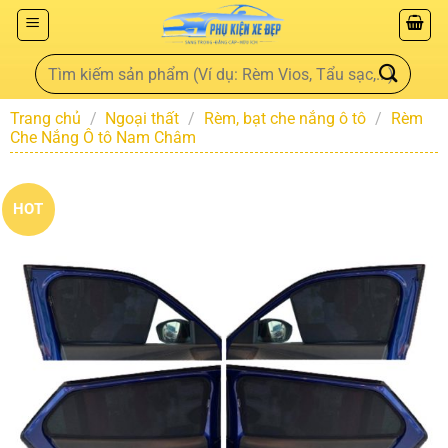
Trang chủ
/
Ngoại thất
/
Rèm, bạt che nắng ô tô
/
Rèm
Che Nắng Ô tô Nam Châm
HOT