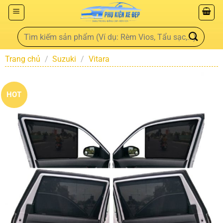
Trang chủ
/
Suzuki
/
Vitara
HOT