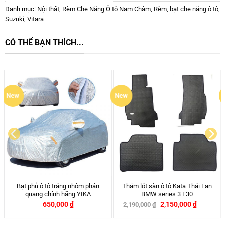
Danh mục:
Nội thất
,
Rèm Che Nắng Ô tô Nam Châm
,
Rèm, bạt che nắng ô tô
,
Suzuki
,
Vitara
CÓ THỂ BẠN THÍCH...
New
Đệm Gấp Ô tô 6 Mảnh treo hàng
Thảm Lót Sàn Ô Tô Kardo Honda
ghế sau xe hơi
Civic 2022 – Nay
599,000
₫
2,190,000
₫
650,000
₫
2,290,000
₫
-8%
-4%