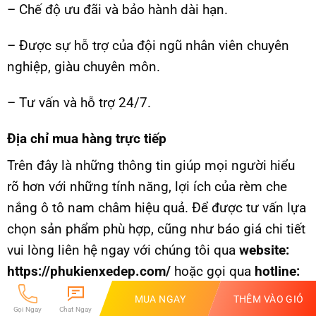
– Chế độ ưu đãi và bảo hành dài hạn.
– Được sự hỗ trợ của đội ngũ nhân viên chuyên
nghiệp, giàu chuyên môn.
– Tư vấn và hỗ trợ 24/7.
Địa chỉ mua hàng trực tiếp
Trên đây là những thông tin giúp mọi người hiểu
rõ hơn với những tính năng, lợi ích của rèm che
nắng ô tô nam châm hiệu quả. Để được tư vấn lựa
chọn sản phẩm phù hợp, cũng như báo giá chi tiết
vui lòng liên hệ ngay với chúng tôi qua
website:
https://phukienxedep.com/
hoặc gọi qua
hotline:
0936 942 089 hoặc 09789 18 999
để được hỗ trợ
MUA NGAY
THÊM VÀO GIỎ
nhanh chóng nhất.
Gọi Ngay
Chat Ngay