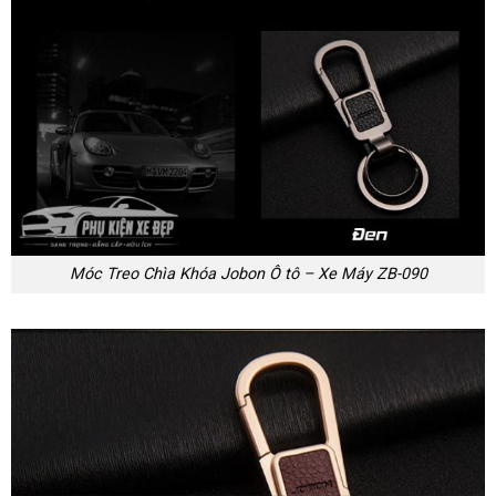
Móc Treo Chìa Khóa Jobon Ô tô – Xe Máy ZB-090