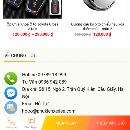
Ốp Chìa Khoá Ô tô Toyota Cross
Gương cầu lồi ô tô chiếu hậu xóa
3 Nút
điểm mù – mẫu 2
120,000
₫
–
290,000
₫
120,000
₫
150,000
₫
-20%
VỀ CHÚNG TÔI
Hotline 09789 18 999
Tư Vấn 0936 942 089
Địa chỉ: Số 15, Ngõ 2, Trần Quý Kiên, Cầu Giấy, Hà
Nội
Email Hỗ Trợ
hotro@phukienxedep.com
MUA NGAY
THÊM VÀO GIỎ
CHÍNH SÁCH
Gọi Ngay
Chat Ngay