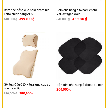
Rèm che nắng ô tô nam châm Kia
Rèm che nắng ô tô nam châm
Forte chính hãng APA
Volkswagen Golf
399,000
₫
399,000
₫
540,000
₫
540,000
₫
-26%
-26%
Gối tựa đầu ô tô – tựa lưng cao su
Bộ 4 tấm che nắng ô tô cao su non
non cao cấp
200,000
₫
290,000
₫
380,000
₫
-24%