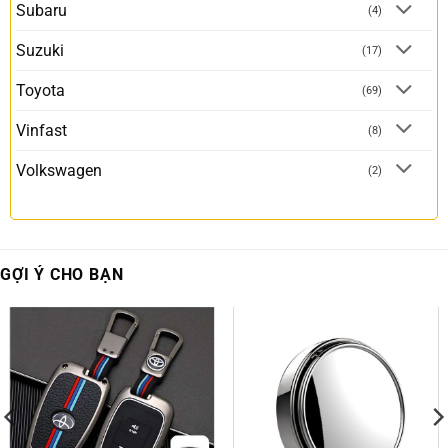
Subaru
(4)
Suzuki
(17)
Toyota
(69)
Vinfast
(8)
Volkswagen
(2)
GỢI Ý CHO BẠN