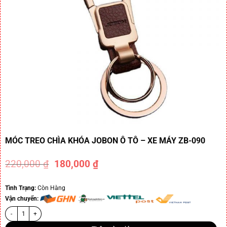
MÓC TREO CHÌA KHÓA JOBON Ô TÔ – XE MÁY ZB-090
220,000
₫
180,000
₫
-18%
Tình Trạng:
Còn Hàng
Vận chuyển: