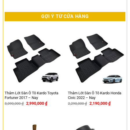
GỢI Ý TỪ CỬA HÀNG
Thảm Lót Sàn Ô Tô Kardo Toyota
Thảm Lót Sàn Ô Tô Kardo Honda
Fortuner 2017 – Nay
Civic 2022 – Nay
2,990,000
₫
2,190,000
₫
3,090,000
₫
2,290,000
₫
-3%
-4%