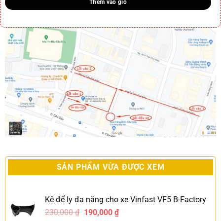
Thêm vào giỏ
SẢN PHẨM VỪA ĐƯỢC XEM
Kệ để ly đa năng cho xe Vinfast VF5 B-Factory
230,000
₫
190,000
₫
-17%