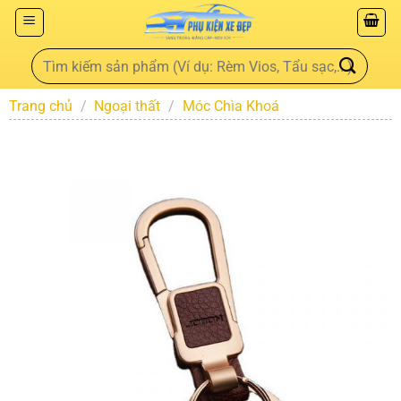
Trang chủ
/
Ngoại thất
/
Móc Chìa Khoá