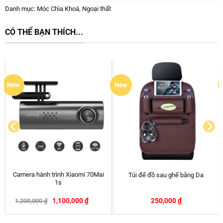
Danh mục:
Móc Chìa Khoá
,
Ngoại thất
CÓ THỂ BẠN THÍCH...
HOT
Rèm che nắng ô tô nam châm
Bộ Kit nguồn 
 sau ghế bằng Da
Toyota Rush – Chính Hãng APA
24/24 cho cam
50,000
₫
399,000
₫
450
540,000
₫
-26%