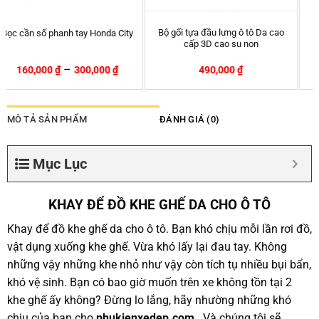
Bộ gối tựa đầu lưng ô tô Da cao
Thảm lót sàn Honda CRV bằng
cấp 3D cao su non
khuôn đúc hãng 3D MAXpider
KAGU
490,000
₫
4,000,000
₫
4,100,000
₫
-2%
MÔ TẢ SẢN PHẨM
ĐÁNH GIÁ (0)
Mục Lục
KHAY ĐỂ ĐỒ KHE GHẾ DA CHO Ô TÔ
Khay để đồ khe ghế da cho ô tô. Bạn khó chịu mỗi lần rơi đồ,
vật dụng xuống khe ghế. Vừa khó lấy lại đau tay. Không
những vậy những khe nhỏ như vậy còn tích tụ nhiều bụi bẩn,
khó vệ sinh. Bạn có bao giờ muốn trên xe không tồn tại 2
khe ghế ấy không? Đừng lo lắng, hãy nhường những khó
chịu của bạn cho
phukienxedep.com
. Và chúng tôi sẽ