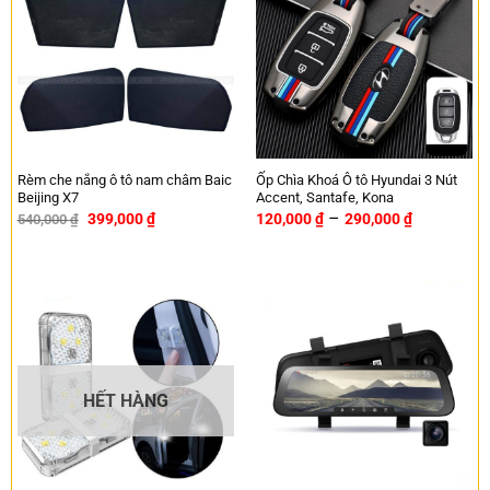
Rèm che nắng ô tô nam châm Baic
Ốp Chìa Khoá Ô tô Hyundai 3 Nút
Beijing X7
Accent, Santafe, Kona
–
399,000
₫
120,000
₫
290,000
₫
540,000
₫
-26%
HẾT HÀNG