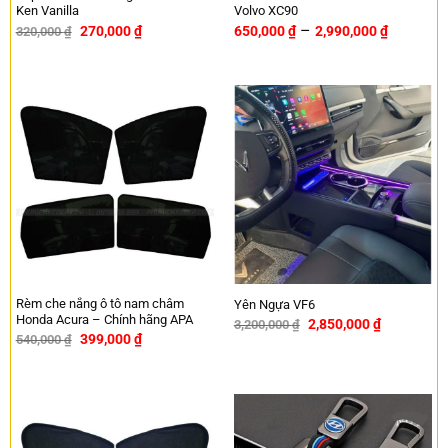
Ken Vanilla
Volvo XC90
–
270,000
₫
650,000
₫
2,990,000
₫
320,000
₫
-16%
Rèm che nắng ô tô nam châm
Yên Ngựa VF6
Honda Acura – Chính hãng APA
2,850,000
₫
3,200,000
₫
-11%
399,000
₫
540,000
₫
-26%