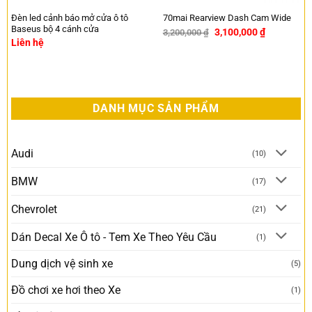
Đèn led cảnh báo mở cửa ô tô
70mai Rearview Dash Cam Wide
Baseus bộ 4 cánh cửa
3,100,000
₫
3,200,000
₫
-3%
Liên hệ
DANH MỤC SẢN PHẨM
Audi
(10)
BMW
(17)
Chevrolet
(21)
Dán Decal Xe Ô tô - Tem Xe Theo Yêu Cầu
(1)
Dung dịch vệ sinh xe
(5)
Đồ chơi xe hơi theo Xe
(1)