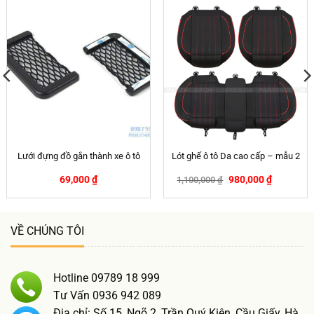
Lưới đựng đồ gắn thành xe ô tô
Lót ghế ô tô Da cao cấp – mẫu 2
69,000
₫
980,000
₫
1,100,000
₫
-11%
VỀ CHÚNG TÔI
Hotline 09789 18 999
Tư Vấn 0936 942 089
Địa chỉ: Số 15, Ngõ 2, Trần Quý Kiên, Cầu Giấy, Hà