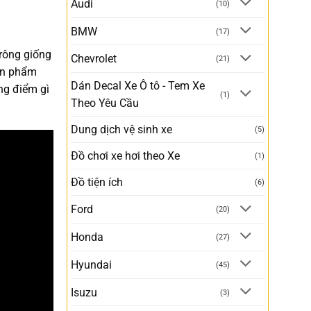
Audi
(10)
BMW
(17)
rông giống
Chevrolet
(21)
sản phẩm
Dán Decal Xe Ô tô - Tem Xe
ng điểm gì
(1)
Theo Yêu Cầu
Dung dịch vệ sinh xe
(5)
Đồ chơi xe hơi theo Xe
(1)
Đồ tiện ích
(6)
Ford
(20)
Honda
(27)
Hyundai
(45)
Isuzu
(3)