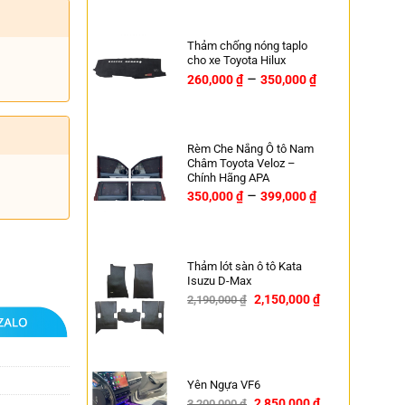
Thảm chống nóng taplo
cho xe Toyota Hilux
–
260,000
₫
350,000
₫
Rèm Che Nắng Ô tô Nam
Châm Toyota Veloz –
Chính Hãng APA
–
350,000
₫
399,000
₫
Thảm lót sàn ô tô Kata
Isuzu D-Max
2,150,000
₫
2,190,000
₫
-2%
Yên Ngựa VF6
2,850,000
₫
3,200,000
₫