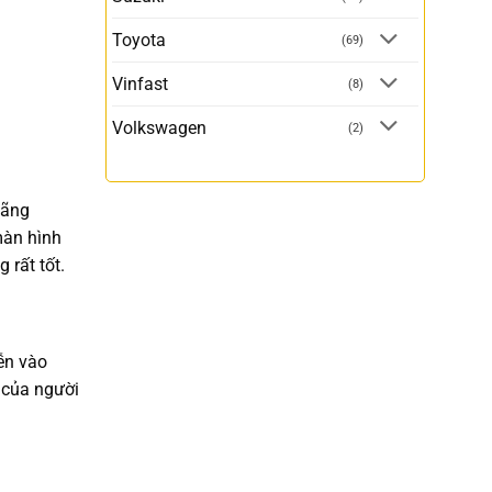
Toyota
(69)
Vinfast
(8)
Volkswagen
(2)
hãng
màn hình
 rất tốt.
ễn vào
t của người