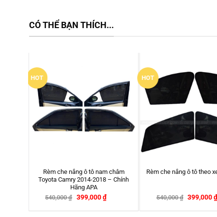
CÓ THỂ BẠN THÍCH...
HOT
 ô tô nam châm
Carplay K
Rèm che nắng ô tô theo xe BMW X6
014-2018 – Chính
SafeJourney 
g APA
Thoại 
99,000
₫
399,000
₫
540,000
₫
1,650,000
₫
-26%
-26%