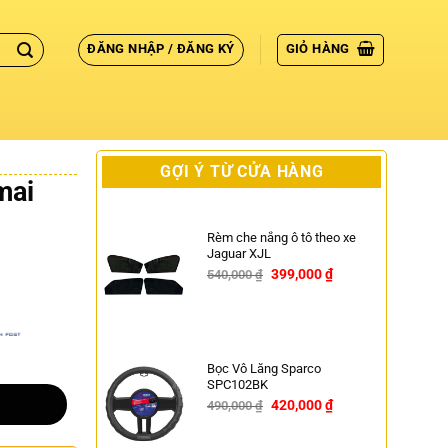
ĐĂNG NHẬP / ĐĂNG KÝ
GIỎ HÀNG
GỢI Ý TỪ CỬA HÀNG
mai
Rèm che nắng ô tô theo xe
Jaguar XJL
399,000
₫
540,000
₫
-26%
Bọc Vô Lăng Sparco
SPC102BK
420,000
₫
490,000
₫
-14%