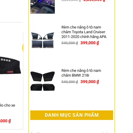
-11%
Rèm che nắng ô tô nam
châm Toyota Land Cruiser
2011-2020 chính hãng APA
399,000
₫
540,000
₫
-26%
Rèm che nắng ô tô nam
châm BMW 218i
399,000
₫
540,000
₫
-26%
âm Ô tô Suzuki Swift
18 chính hãng APA
DANH MỤC SẢN PHẨM
399,000
₫
₫
-26%