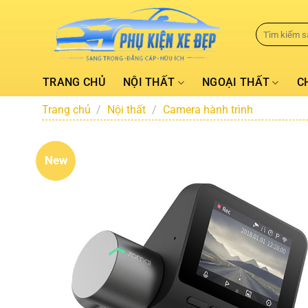
TRANG CHỦ
NỘI THẤT
NGOẠI THẤT
C
Trang chủ
/
Nội thất
/
Camera hành trình
New