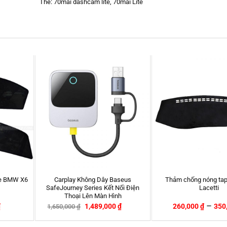
Thẻ:
70mai dashcam lite
,
70mai Lite
HOT
hông Dây Baseus
Thảm chống nóng taplo cho xe
Rèm Nam Ch
Series Kết Nối Điện
Lacetti
2014-20
Lên Màn Hình
–
1,489,000
₫
260,000
₫
350,000
₫
540,000
-10%