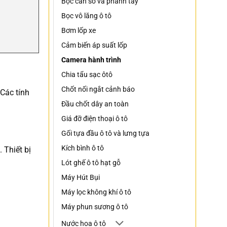
Bọc cần số và phanh tay
Bọc vô lăng ô tô
Bơm lốp xe
Cảm biến áp suất lốp
Camera hành trình
Chia tẩu sạc ôtô
Chốt nối ngắt cảnh báo
Các tính
Đầu chốt dây an toàn
Giá đỡ điện thoại ô tô
Gối tựa đầu ô tô và lưng tựa
Kích bình ô tô
 Thiết bị
Lót ghế ô tô hạt gỗ
Máy Hút Bụi
Máy lọc không khí ô tô
Máy phun sương ô tô
Nước hoa ô tô