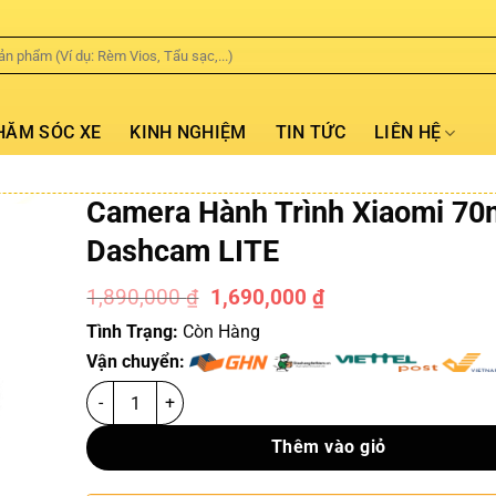
HĂM SÓC XE
KINH NGHIỆM
TIN TỨC
LIÊN HỆ
Camera Hành Trình Xiaomi 70
Dashcam LITE
1,890,000
₫
1,690,000
₫
-11%
Tình Trạng:
Còn Hàng
Vận chuyển:
Thêm vào giỏ