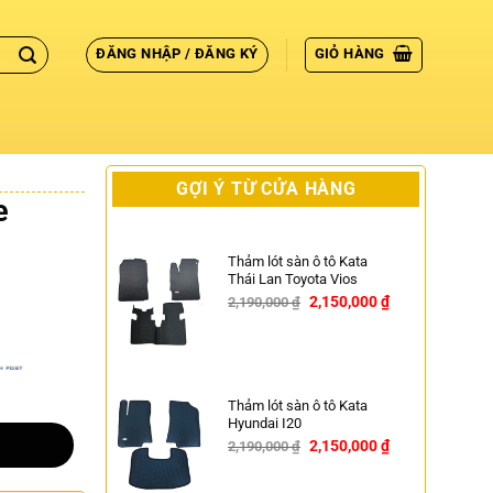
ĐĂNG NHẬP / ĐĂNG KÝ
GIỎ HÀNG
GỢI Ý TỪ CỬA HÀNG
e
Thảm lót sàn ô tô Kata
Thái Lan Toyota Vios
2,150,000
₫
2,190,000
₫
-2%
Thảm lót sàn ô tô Kata
Hyundai I20
2,150,000
₫
2,190,000
₫
-2%