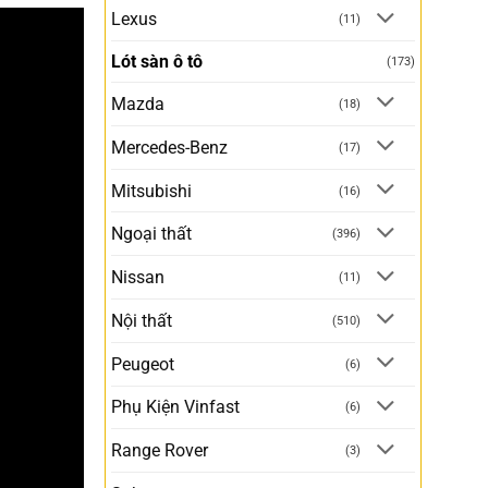
Lexus
(11)
Lót sàn ô tô
(173)
Mazda
(18)
Mercedes-Benz
(17)
Mitsubishi
(16)
Ngoại thất
(396)
Nissan
(11)
Nội thất
(510)
Peugeot
(6)
Phụ Kiện Vinfast
(6)
Range Rover
(3)