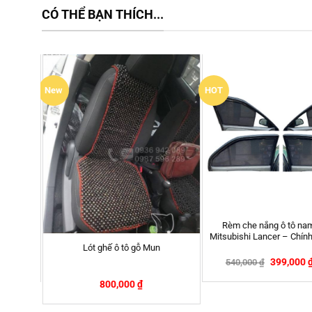
CÓ THỂ BẠN THÍCH...
New
HOT
Rèm che nắng ô tô na
Mitsubishi Lancer – Chín
Lót ghế ô tô gỗ Mun
399,000
540,000
₫
800,000
₫