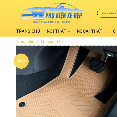
TRANG CHỦ
NỘI THẤT
NGOẠI THẤT
C
Trang chủ
/
Lót sàn ô tô
New