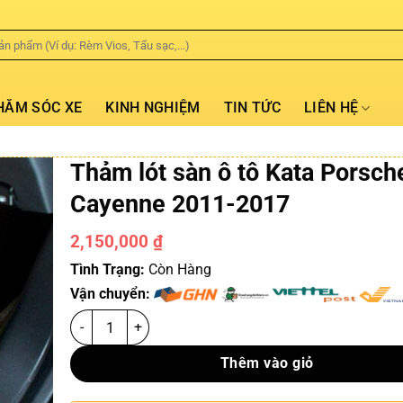
HĂM SÓC XE
KINH NGHIỆM
TIN TỨC
LIÊN HỆ
Thảm lót sàn ô tô Kata Porsch
Cayenne 2011-2017
2,150,000
₫
Tình Trạng:
Còn Hàng
Vận chuyển:
Thêm vào giỏ