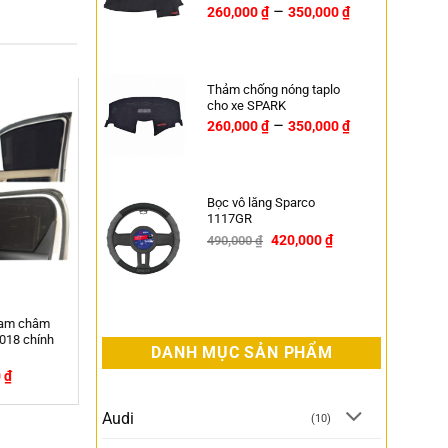
–
260,000
₫
350,000
₫
Thảm chống nóng taplo
cho xe SPARK
–
260,000
₫
350,000
₫
HOT
HOT
Bọc vô lăng Sparco
1117GR
420,000
₫
490,000
₫
-14%
nam châm
Rèm che nắng ô tô nam châm
Rèm Nam Châm Ô tô
018 chính
Nissan Qashqai – Chính hãng APA
Vitara chính h
DANH MỤC SẢN PHẨM
0
₫
399,000
₫
399,0
540,000
₫
540,000
₫
-26%
-26%
Audi
(10)