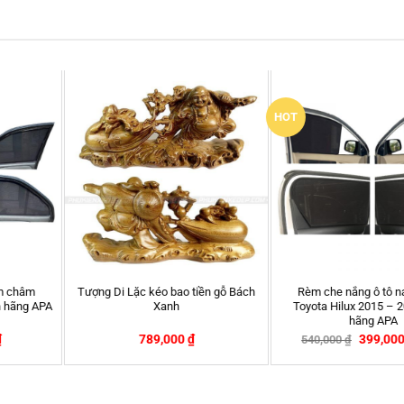
HOT
m châm
Tượng Di Lặc kéo bao tiền gỗ Bách
Rèm che nắng ô tô 
h hãng APA
Xanh
Toyota Hilux 2015 – 2
hãng APA
₫
789,000
₫
399,00
540,000
₫
-26%