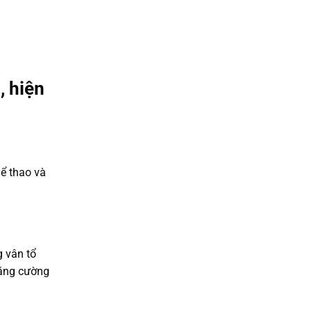
, hiện
hể thao và
g vân tổ
tăng cường