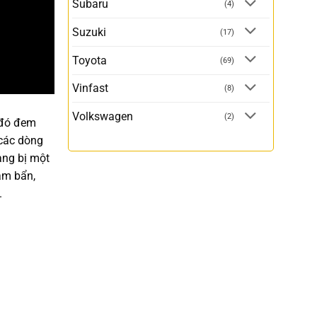
Subaru
(4)
Suzuki
(17)
Toyota
(69)
Vinfast
(8)
Volkswagen
(2)
 đó đem
 các dòng
ang bị một
bám bẩn,
này.