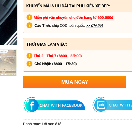
KHUYẾN MÃI & ƯU ĐÃI TẠI PHỤ KIỆN XE ĐẸP:
Miễn phí vận chuyển cho đơn hàng từ 600.000đ
Các Tỉnh:
ship COD toàn quốc
>> Chi tiết
THỜI GIAN LÀM VIỆC:
Thứ 2 - Thứ 7 (8h00 - 22h00)
Chủ Nhật:
(8h00 - 17h30)
MUA NGAY
Danh mục:
Lót sàn ô tô