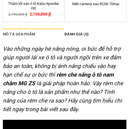
Máy bơm lốp ô tô đa năng, đo áp
Bảng Số Điện Thoại Ô tô Baseus
suất lốp
2 bảng số Xoay
–
600,000
₫
650,000
₫
250,000
₫
290,000
₫
-14%
MÔ TẢ SẢN PHẨM
ĐÁNH GIÁ (0)
Vào những ngày hè nắng nóng, oi bức để hỗ trợ
giúp người lái xe ô tô và người ngồi trên xe đảm
bảo an toàn, không bị ánh nắng chiếu vào hay
hạn chế sự oi bức thì
rèm che nắng ô tô nam
châm MG ZS
là giải pháp hoàn hảo. Vậy rèm che
nắng cho ô tô là sản phẩm như thế nào? Tính
năng của rèm che ra sao? Hãy cùng tìm hiểu chi
tiết ngay trong bài viết sau đây.