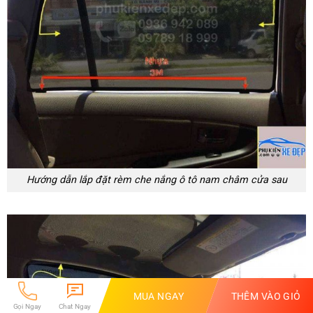
Hướng dẫn lắp đặt rèm che nắng ô tô nam châm cửa sau
MUA NGAY
THÊM VÀO GIỎ
Gọi Ngay
Chat Ngay