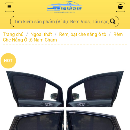
Trang chủ
/
Ngoại thất
/
Rèm, bạt che nắng ô tô
/
Rèm
Che Nắng Ô tô Nam Châm
HOT