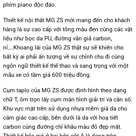
phím piano độc đáo.
Thiết kế nội thất MG ZS mới mang đến cho khách
hàng là sự cao cấp với tông màu đen cùng các vật
liệu như bọc da PU, đường vân giả carbon,
nỉ….Khoang lái của MG ZS thật sự sẽ khiến cho
bất kỳ ai phải ấn tượng về sự chỉnh chu đi cùng
ngôn ngữ thiết kế thể thao và sang trọng với một
mẫu xe có tầm giá 600 triệu đồng.
Cụm taplo của MG ZS được định hình theo dạng
chữ T, ôm trọn lấy cụm màn hình giải trí và cần số.
Khu vực mặt trên sử dụng nhựa mềm giả da cho
cảm giác cao cấp, bên dưới là da với hoạ tiết
carbon cùng đường chỉ khâu màu đỏ đẹp mắt.
Thiết kế hốc gió ở hai bên cột A là dạng tròn