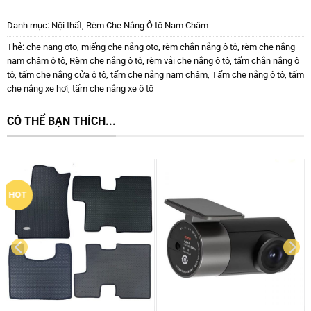
Danh mục:
Nội thất
,
Rèm Che Nắng Ô tô Nam Châm
Thẻ:
che nang oto
,
miếng che nắng oto
,
rèm chắn nắng ô tô
,
rèm che nắng
nam châm ô tô
,
Rèm che nắng ô tô
,
rèm vải che nắng ô tô
,
tấm chắn nắng ô
tô
,
tấm che nắng cửa ô tô
,
tấm che nắng nam châm
,
Tấm che nắng ô tô
,
tấm
che nắng xe hơi
,
tấm che nắng xe ô tô
CÓ THỂ BẠN THÍCH...
New