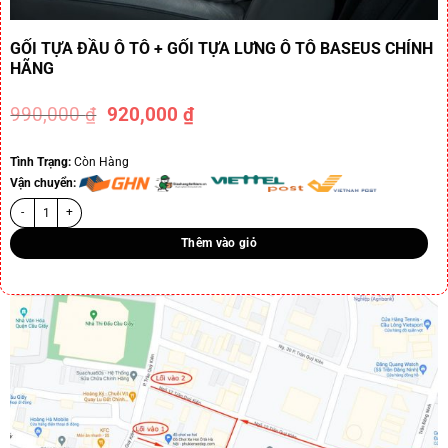
GỐI TỰA ĐẦU Ô TÔ + GỐI TỰA LƯNG Ô TÔ BASEUS CHÍNH
HÃNG
990,000
₫
920,000
₫
-7%
Tình Trạng:
Còn Hàng
Vận chuyển:
Thêm vào giỏ