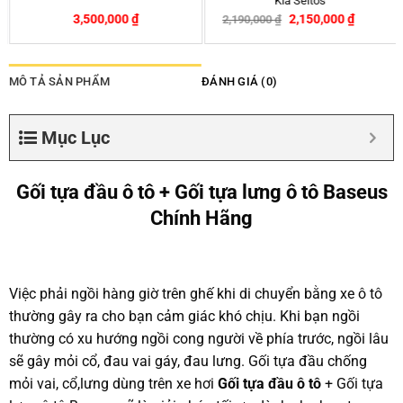
Lacetti
Toyota Hilux
–
–
260,000
₫
350,000
₫
260,000
₫
350,000
₫
MÔ TẢ SẢN PHẨM
ĐÁNH GIÁ (0)
Mục Lục
Gối tựa đầu ô tô + Gối tựa lưng ô tô Baseus
Chính Hãng
Việc phải ngồi hàng giờ trên ghế khi di chuyển bằng xe ô tô
thường gây ra cho bạn cảm giác khó chịu. Khi bạn ngồi
thường có xu hướng ngồi cong người về phía trước, ngồi lâu
sẽ gây mỏi cổ, đau vai gáy, đau lưng. Gối tựa đầu chống
mỏi vai, cổ,lưng dùng trên xe hơi
Gối tựa đầu ô tô
+ Gối tựa