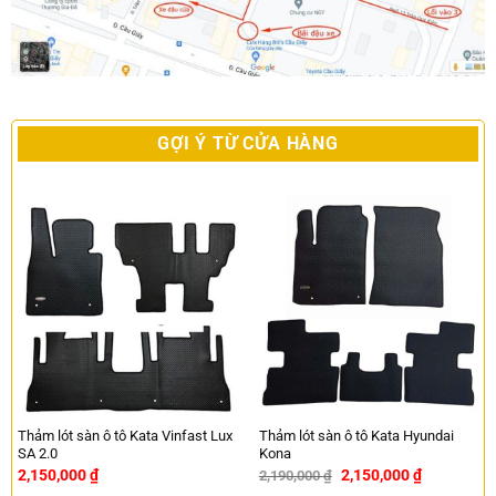
GỢI Ý TỪ CỬA HÀNG
Thảm lót sàn ô tô Kata Vinfast Lux
Thảm lót sàn ô tô Kata Hyundai
SA 2.0
Kona
2,150,000
₫
2,150,000
₫
2,190,000
₫
-2%