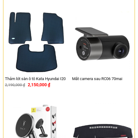
Thảm lót sàn ô tô Kata Hyundai I20
Mắt camera sau RC06 70mai
2,150,000
₫
2,190,000
₫
-2%