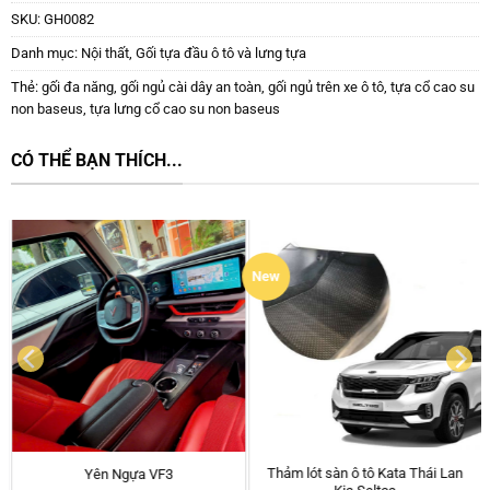
SKU:
GH0082
Danh mục:
Nội thất
,
Gối tựa đầu ô tô và lưng tựa
Thẻ:
gối đa năng
,
gối ngủ cài dây an toàn
,
gối ngủ trên xe ô tô
,
tựa cổ cao su
non baseus
,
tựa lưng cổ cao su non baseus
CÓ THỂ BẠN THÍCH...
Thảm chống nóng taplo cho xe
Thảm chống nóng taplo cho xe