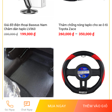
Giá đỡ điện thoại Baseus Nam
Thảm chống nóng taplo cho xe ô tô
Châm dán taplo LV363
Toyota Zace
–
199,000
₫
260,000
₫
350,000
₫
230,000
₫
-13%
Thảm lót sàn ô tô Kata Lexus
Bọc vô lăng SPARCO SPC116RD
MUA NGAY
THÊM VÀO GIỎ
GS430
420,000
₫
490,000
₫
-14%
Gọi Ngay
Chat Ngay
2,150,000
₫
2,190,000
₫
-2%