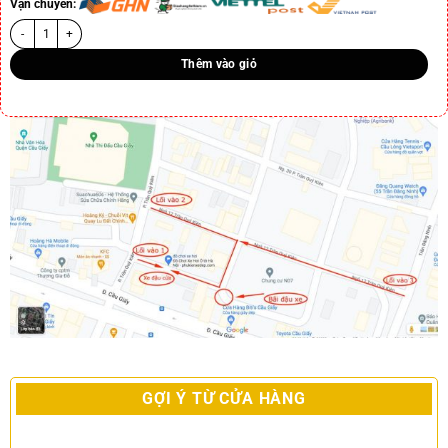
Vận chuyển:
Thêm vào giỏ
GỢI Ý TỪ CỬA HÀNG