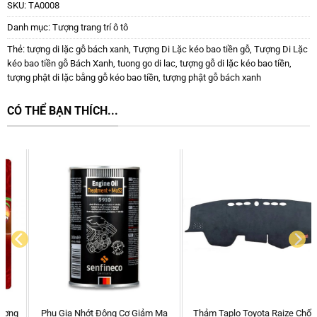
SKU:
TA0008
Danh mục:
Tượng trang trí ô tô
Thẻ:
tượng di lặc gỗ bách xanh
,
Tượng Di Lặc kéo bao tiền gỗ
,
Tượng Di Lặc
kéo bao tiền gỗ Bách Xanh
,
tuong go di lac
,
tượng gỗ di lặc kéo bao tiền
,
tượng phật di lặc bằng gỗ kéo bao tiền
,
tượng phật gỗ bách xanh
CÓ THỂ BẠN THÍCH...
Phụ Gia Nhớt Động Cơ Giảm Ma
Thảm Taplo Toyota Raize Chống