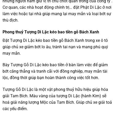
những người nắm giữ vị trí chủ chốt quan trong của công ty .
Cơ quan, các nhà hoạt động chính trị… đặt Phật Di Lặc ở nơi
làm việc hoặc tại nhà giúp mang lại may mắn và loại bớt sự
thù địch.
Phong thuỷ Tượng Di Lặc kéo bao tiền gỗ Bách Xanh
Đặt Tượng Di Lặc kéo bao tiền gỗ Bách Xanh trong xe ô tô
giúp chủ xe giảm bớt lo âu, tránh tai nạn và mang phú quý
may mắn.
Bày Tượng Gỗ Di Lặc kéo bao tiền ở bàn làm việc để giảm
bớt căng thẳng và tranh cãi với đồng nghiệp, may mắn tài
lộc, đồng thời giúp bạn hoàn thành công việc tốt hơn.
Tượng Gỗ Di Lặc là một vật phong thuỷ hữu hiệu giúp hóa
giải Tam Bích. Màu vàng của tượng Di Lặc (hành Kim) sẽ
hoá giải năng lượng Mộc của Tam Bích. Giúp chủ xe giải toả
các yếu điểm.