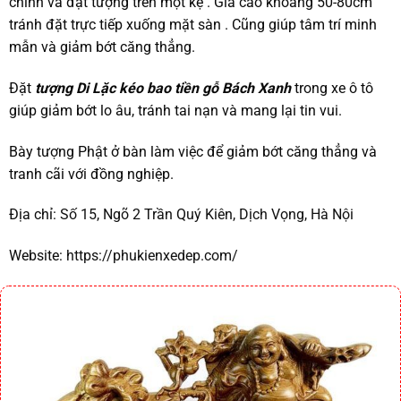
chính và đặt tượng trên một kệ . Giá cao khoảng 50-80cm
tránh đặt trực tiếp xuống mặt sàn . Cũng giúp tâm trí minh
mẫn và giảm bớt căng thẳng.
Đặt
tượng Di Lặc kéo bao tiền gỗ Bách Xanh
trong xe ô tô
giúp giảm bớt lo âu, tránh tai nạn và mang lại tin vui.
Bày tượng Phật ở bàn làm việc để giảm bớt căng thẳng và
tranh cãi với đồng nghiệp.
Địa chỉ:
Số 15, Ngõ 2 Trần Quý Kiên, Dịch Vọng, Hà Nội
Website:
https://phukienxedep.com/