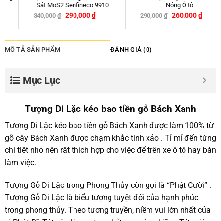
Sát MoS2 Senfineco 9910
Nóng Ô tô
290,000
₫
260,000
₫
340,000
₫
290,000
₫
-15%
-10%
MÔ TẢ SẢN PHẨM
ĐÁNH GIÁ (0)
Mục Lục
Tượng Di Lặc kéo bao tiền gỗ Bách Xanh
Tượng Di Lặc kéo bao tiền gỗ Bách Xanh được làm 100% từ
gỗ cây Bách Xanh được chạm khắc tinh xảo . Tỉ mỉ đến từng
chi tiết nhỏ nên rất thích hợp cho việc để trên xe ô tô hay bàn
làm việc.
Tượng Gỗ Di Lặc trong Phong Thủy còn gọi là “Phật Cười” .
Tượng Gỗ Di Lặc là biểu tượng tuyệt đối của hạnh phúc
trong phong thủy. Theo tương truyền, niềm vui lớn nhất của