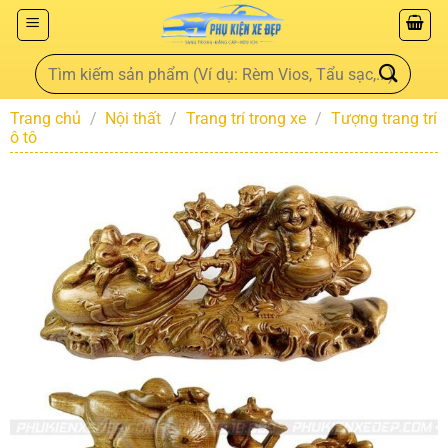
Trang chủ
/
Nội thất
/
Trang trí trong xe
/
Tượng trang trí
ô tô