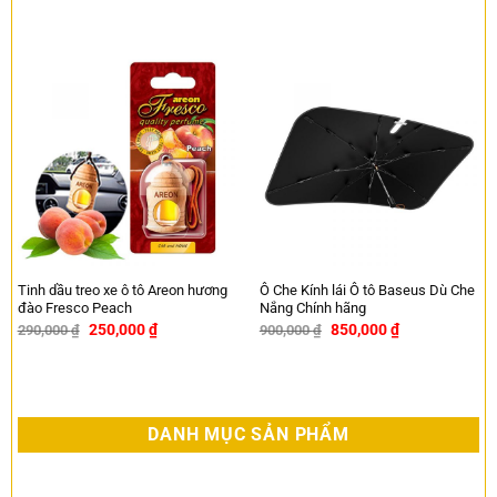
Tinh dầu treo xe ô tô Areon hương
Ô Che Kính lái Ô tô Baseus Dù Che
đào Fresco Peach
Nắng Chính hãng
250,000
₫
850,000
₫
290,000
₫
900,000
₫
-14%
-6%
DANH MỤC SẢN PHẨM