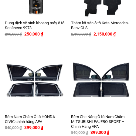
Dung dịch vệ sinh khoang máy ô tô
Thảm lót sàn ô tô Kata Mercedes-
Senfineco 9973
Benz GLS
250,000
₫
2,150,000
₫
290,000
₫
2,190,000
₫
-14%
-2%
Rèm Nam Châm Ô tô HONDA
Rèm Che Nắng Ô tô Nam Châm
CIVIC chính hãng APA
MITSUBISHI PAJERO SPORT –
Chính Hãng APA
399,000
₫
540,000
₫
-26%
399,000
₫
540,000
₫
-26%