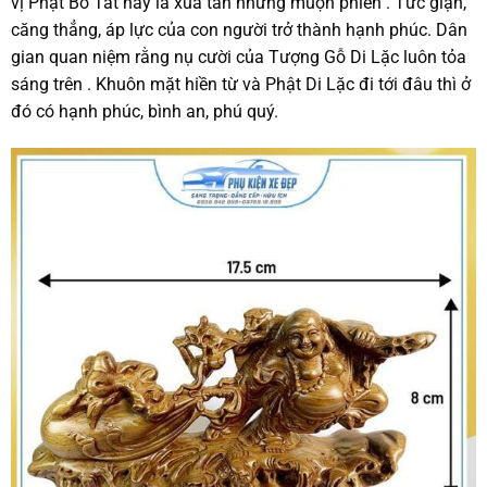
vị Phật Bồ Tát này là xua tan những muộn phiền . Tức giận,
căng thẳng, áp lực của con người trở thành hạnh phúc. Dân
gian quan niệm rằng nụ cười của Tượng Gỗ Di Lặc luôn tỏa
sáng trên . Khuôn mặt hiền từ và Phật Di Lặc đi tới đâu thì ở
đó có hạnh phúc, bình an, phú quý.