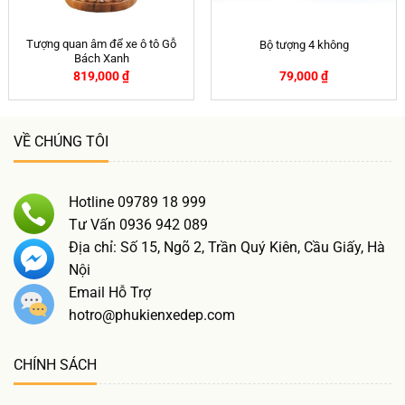
Tượng quan âm để xe ô tô Gỗ
Bộ tượng 4 không
Bách Xanh
819,000
₫
79,000
₫
VỀ CHÚNG TÔI
Hotline 09789 18 999
Tư Vấn 0936 942 089
Địa chỉ: Số 15, Ngõ 2, Trần Quý Kiên, Cầu Giấy, Hà
Nội
Email Hỗ Trợ
hotro@phukienxedep.com
CHÍNH SÁCH