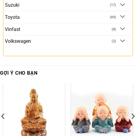
Suzuki
(17)
Toyota
(69)
Vinfast
(8)
Volkswagen
(2)
GỢI Ý CHO BẠN