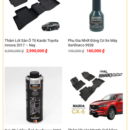
Thảm Lót Sàn Ô Tô Kardo Toyota
Phụ Gia Nhớt Động Cơ Xe Máy
Innova 2017 – Nay
Senfineco 9928
2,990,000
₫
160,000
₫
3,090,000
₫
190,000
₫
-3%
-16%