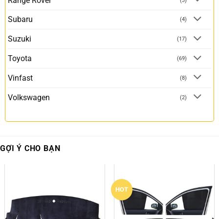
Range Rover
(3)
Subaru
(4)
Suzuki
(17)
Toyota
(69)
Vinfast
(8)
Volkswagen
(2)
GỢI Ý CHO BẠN
HOT