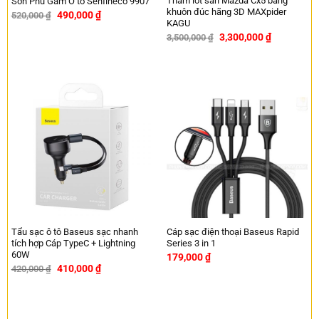
Thảm lót sàn Mazda Cx5 bằng
Sơn Phủ Gầm Ô tô Senfineco 9907
khuôn đúc hãng 3D MAXpider
490,000
₫
520,000
₫
-6%
KAGU
3,300,000
₫
3,500,000
₫
-6%
Tẩu sạc ô tô Baseus sạc nhanh
Cáp sạc điện thoại Baseus Rapid
tích hợp Cáp TypeC + Lightning
Series 3 in 1
60W
179,000
₫
410,000
₫
420,000
₫
-2%