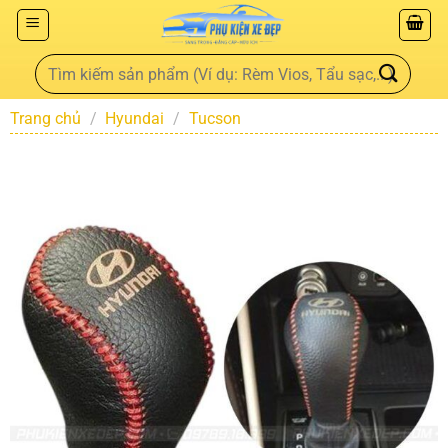
Trang chủ
/
Hyundai
/
Tucson