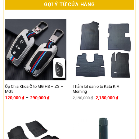
GỢI Ý TỪ CỬA HÀNG
Ốp Chìa Khóa Ô tô MG HS – ZS –
Thảm lót sàn ô tô Kata KIA
MG5
Morning
–
120,000
₫
290,000
₫
2,150,000
₫
2,190,000
₫
-2%