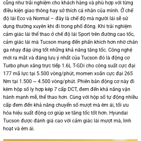
cũng như trải nghiệm cho khách hàng và phù hợp với từng
điều kiện giao thông hay sở thích cá nhân của mình. Ở chế
độ lái Eco và Normal – đây là chế độ mà người lái sẽ sử
dụng thường xuyên khi đi trong phố đông. Khi trải nghiệm
cảm giác lái thể thao ở chế độ lái Sport trên đường cao tốc,
cảm giác lái mà Tucson mang đến phấn khích hơn nhờ chân
ga nhạy đáp ứng tốt những khả năng tăng tốc. Công nghệ
mới ra mắt và đáng lưu ý nhất của Tucson đó là động cơ
Turbo phun xăng trực tiếp 1.6L T-GDi cho công suất cực đại
177 mã lực tại 5.500 vòng/phút, momen xoắn cực đại 265
Nm tại 1.500 ~ 4.500 vòng/phút. Phiên bản động cơ này đi
kèm hộp số ly hợp kép 7 cấp DCT, đem đến khả năng vận
hành mạnh mẽ, thể thao hơn. Cùng với hộp số tự động nhiều
cấp đem đến khả năng chuyển số mượt mà êm ái, tối ưu
hóa hiệu suất động cơ giúp xe tăng tốc tốt hơn. Hyundai
Tucson được đánh giá cao với cảm giác lái mượt mà, linh
hoạt và êm ái.