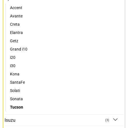
Accent
Avante
Creta
Elantra
Getz
Grand i10
i20
i30
Kona
SantaFe
Solati
Sonata
Tucson
Isuzu
(3)