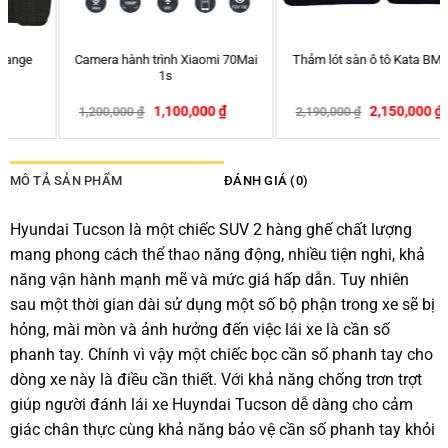
Camera hành trình Xiaomi 70Mai
Thảm lót sàn ô tô Kata BMW X1
1s
1,100,000
₫
2,150,000
₫
1,200,000
₫
2,190,000
₫
-8%
-2%
MÔ TẢ SẢN PHẨM
ĐÁNH GIÁ (0)
Hyundai Tucson là một chiếc SUV 2 hàng ghế chất lượng
mang phong cách thể thao năng động, nhiều tiện nghi, khả
năng vận hành mạnh mẽ và mức giá hấp dẫn. Tuy nhiên
sau một thời gian dài sử dụng một số bộ phận trong xe sẽ bị
hỏng, mài mòn và ảnh hưởng đến việc lái xe là cần số
phanh tay. Chính vì vậy một chiếc bọc cần số phanh tay cho
dòng xe này là điều cần thiết. Với khả năng chống trơn trợt
giúp người đánh lái xe Huyndai Tucson dễ dàng cho cảm
giác chân thực cùng khả năng bảo vệ cần số phanh tay khỏi