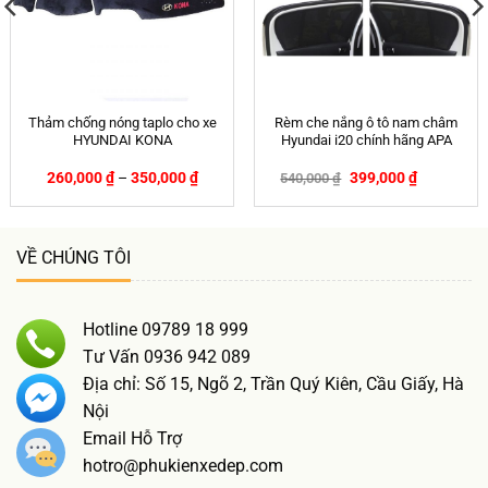
Thảm chống nóng taplo cho xe
Rèm che nắng ô tô nam châm
HYUNDAI KONA
Hyundai i20 chính hãng APA
260,000
₫
–
350,000
₫
399,000
₫
540,000
₫
-26%
VỀ CHÚNG TÔI
Hotline 09789 18 999
Tư Vấn 0936 942 089
Địa chỉ: Số 15, Ngõ 2, Trần Quý Kiên, Cầu Giấy, Hà
Nội
Email Hỗ Trợ
hotro@phukienxedep.com