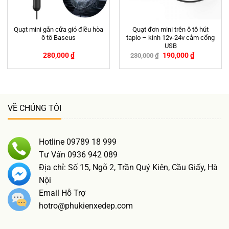
Quạt mini gắn cửa gió điều hòa
Quạt đơn mini trên ô tô hút
ô tô Baseus
taplo – kính 12v-24v cắm cổng
USB
280,000
₫
190,000
₫
230,000
₫
-17%
VỀ CHÚNG TÔI
Hotline 09789 18 999
Tư Vấn 0936 942 089
Địa chỉ: Số 15, Ngõ 2, Trần Quý Kiên, Cầu Giấy, Hà
Nội
Email Hỗ Trợ
hotro@phukienxedep.com