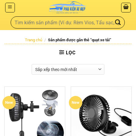
Trang chủ
/
Sản phẩm được gắn thẻ “quạt xe tải”
LỌC
New
New