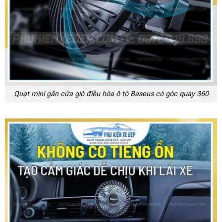
Quạt mini gắn cửa gió điều hòa ô tô Baseus có góc quay 360