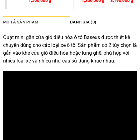
–
00,000
₫
1,200,000
₫
3,190,000
₫
MÔ TẢ SẢN PHẨM
ĐÁNH GIÁ (0)
Quạt mini gắn cửa gió điều hòa ô tô Baseus được thiết kế
chuyên dùng cho các loại xe ô tô. Sản phẩm có 2 tùy chọn là
gắn vào khe cửa gió điều hòa hoặc lưng ghế, phù hợp với
nhiều loại xe và nhiều như cầu sử dụng khác nhau.