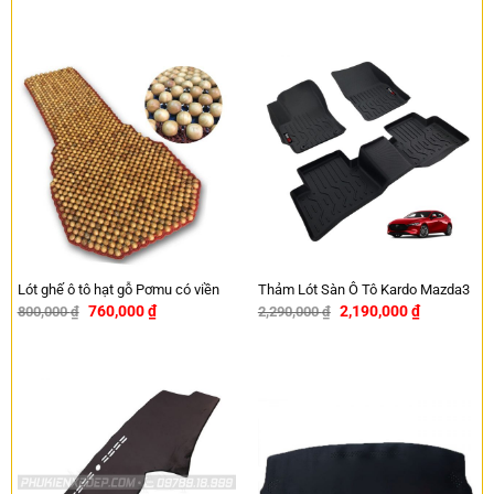
Lót ghế ô tô hạt gỗ Pơmu có viền
Thảm Lót Sàn Ô Tô Kardo Mazda3
760,000
₫
2,190,000
₫
800,000
₫
2,290,000
₫
-5%
-4%