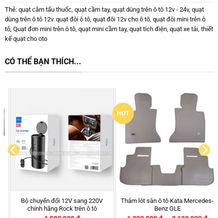
Thẻ:
quạt cắm tẩu thuốc
,
quạt cầm tay
,
quạt dùng trên ô tô 12v - 24v
,
quạt
dùng trên ô tô 12v. quạt đôi ô tô
,
quạt đôi 12v cho ô tô
,
quạt đôi mini trên ô
tô
,
Quạt đơn mini trên ô tô
,
quạt mini cầm tay
,
quạt tích điện
,
quạt xe tải
,
thiết
kế quạt cho oto
CÓ THỂ BẠN THÍCH...
HOT
i 12V sang 220V
Thảm lót sàn ô tô Kata Mercedes-
Thanh cân bằng
 Rock trên ô tô
Benz GLE