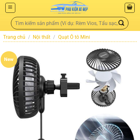
Trang chủ
/
Nội thất
/
Quạt Ô tô Mini
New