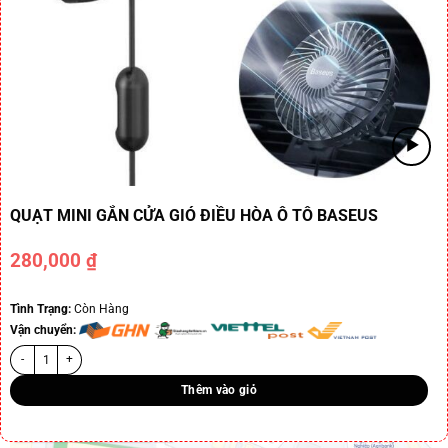
QUẠT MINI GẮN CỬA GIÓ ĐIỀU HÒA Ô TÔ BASEUS
280,000
₫
Tình Trạng:
Còn Hàng
Vận chuyển:
Thêm vào giỏ