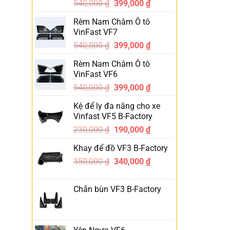
540,000
₫
399,000
₫
-26%
Rèm Nam Châm Ô tô
VinFast VF7
540,000
₫
399,000
₫
-26%
Rèm Nam Châm Ô tô
VinFast VF6
540,000
₫
399,000
₫
-26%
Kệ để ly đa năng cho xe
Vinfast VF5 B-Factory
230,000
₫
190,000
₫
-17%
Khay để đồ VF3 B-Factory
350,000
₫
340,000
₫
-3%
Chắn bùn VF3 B-Factory