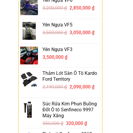
Yên Ngựa VF6
3,200,000
₫
2,850,000
₫
-11%
Yên Ngựa VF5
3,500,000
₫
3,050,000
₫
-13%
Yên Ngựa VF3
3,500,000
₫
Thảm Lót Sàn Ô Tô Kardo
Ford Territory
2,190,000
₫
2,090,000
₫
-5%
Súc Rửa Kim Phun Buồng
Đốt Ô tô Senfineco 9997
Máy Xăng
350,000
₫
320,000
₫
-9%