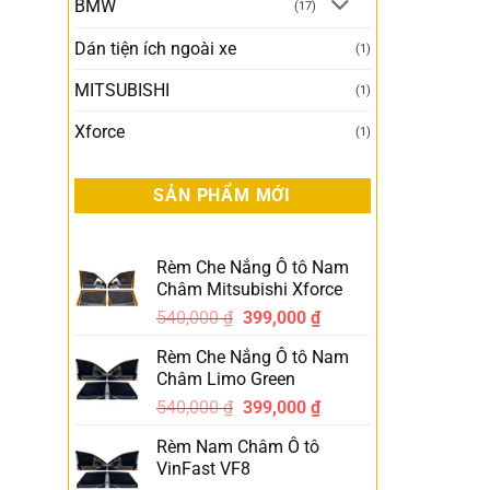
BMW
(17)
Dán tiện ích ngoài xe
(1)
MITSUBISHI
(1)
Xforce
(1)
SẢN PHẨM MỚI
Rèm Che Nắng Ô tô Nam
Châm Mitsubishi Xforce
540,000
₫
399,000
₫
-26%
Rèm Che Nắng Ô tô Nam
Châm Limo Green
540,000
₫
399,000
₫
-26%
Rèm Nam Châm Ô tô
VinFast VF8