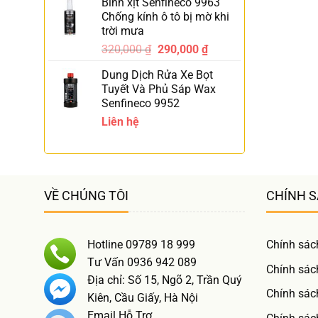
Bình xịt Senfineco 9963
Chống kính ô tô bị mờ khi
trời mưa
320,000
₫
290,000
₫
-9%
Dung Dịch Rửa Xe Bọt
Tuyết Và Phủ Sáp Wax
Senfineco 9952
Liên hệ
VỀ CHÚNG TÔI
CHÍNH 
Hotline 09789 18 999
Chính sác
Tư Vấn 0936 942 089
Chính sác
Địa chỉ: Số 15, Ngõ 2, Trần Quý
Chính sác
Kiên, Cầu Giấy, Hà Nội
Email Hỗ Trợ