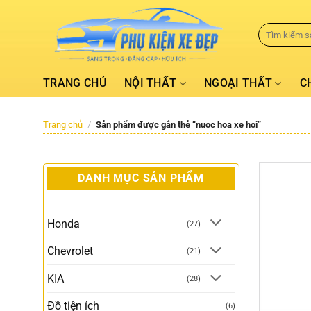
TRANG CHỦ
NỘI THẤT
NGOẠI THẤT
C
Trang chủ
/
Sản phẩm được gắn thẻ “nuoc hoa xe hoi”
DANH MỤC SẢN PHẨM
Honda
(27)
Chevrolet
(21)
KIA
(28)
Đồ tiện ích
(6)