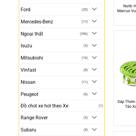
Nước Ho
Ford
(20)
Marcus Vu
Mercedes-Benz
(17)
Ngoại thất
(396)
Isuzu
(3)
Mitsubishi
(16)
Vinfast
(8)
Nissan
(11)
Peugeot
(6)
Sáp Thơm 
Đồ chơi xe hơi theo Xe
(1)
Táo X
Range Rover
(3)
Subaru
(4)