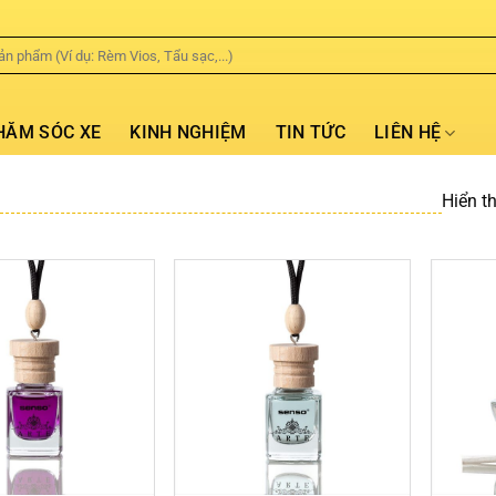
HĂM SÓC XE
KINH NGHIỆM
TIN TỨC
LIÊN HỆ
Hiển th