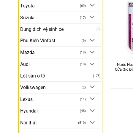
Toyota
(69)
Suzuki
(17)
Dung dịch vệ sinh xe
(5)
Phụ Kiện Vinfast
(6)
Mazda
(18)
Audi
Nước Hoa
(10)
Cửa Gió Đi
Lót sàn ô tô
(173)
Volkswagen
(2)
Lexus
(11)
Hyundai
(45)
Nội thất
(510)