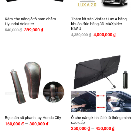
Rèm che nắng ô tô nam châm
Thảm lót sàn Vinfast Lux A bằng
Hyundai Veloster
khuôn đúc hãng 3D MAXpider
KAGU
399,000
₫
540,000
₫
-26%
4,000,000
₫
4,350,000
₫
-8%
Ô che nắng kính lái ô tô thông minh
Bọc cần số phanh tay Honda City
cao cấp
–
160,000
₫
300,000
₫
–
250,000
₫
450,000
₫