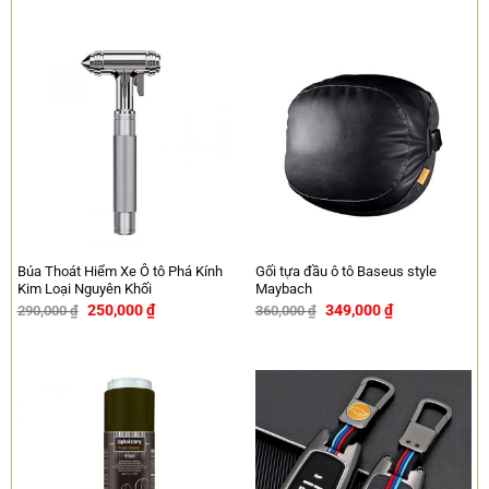
Búa Thoát Hiểm Xe Ô tô Phá Kính
Gối tựa đầu ô tô Baseus style
Kim Loại Nguyên Khối
Maybach
250,000
₫
349,000
₫
290,000
₫
360,000
₫
-14%
-3%