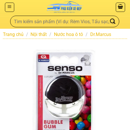
Trang chủ
/
Nội thất
/
Nước hoa ô tô
/
Dr.Marcus