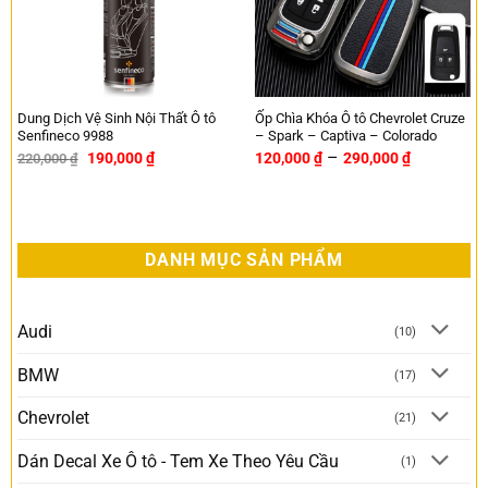
Dung Dịch Vệ Sinh Nội Thất Ô tô
Ốp Chìa Khóa Ô tô Chevrolet Cruze
Senfineco 9988
– Spark – Captiva – Colorado
–
190,000
₫
120,000
₫
290,000
₫
220,000
₫
-14%
DANH MỤC SẢN PHẨM
Audi
(10)
BMW
(17)
Chevrolet
(21)
Dán Decal Xe Ô tô - Tem Xe Theo Yêu Cầu
(1)