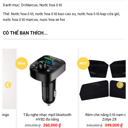
Danh mục:
Dr.Marcus
,
Nước hoa ô tô
Thẻ:
Nước hoa ô tô
,
nước hoa ô tô kẹo cao su
,
nước hoa ô tô kẹp cửa gió
,
nước hoa ô tô marcus
,
nuoc hoa xe hoi
CÓ THỂ BẠN THÍCH...
New
HOT
Tẩu nghe nhạc mp3 bluetooth
Rèm che nắng ô tô nam châm
HY82 đa năng
Zotye Z8
260,000
₫
399,000
₫
290,000
₫
540,000
₫
-10%
-26%