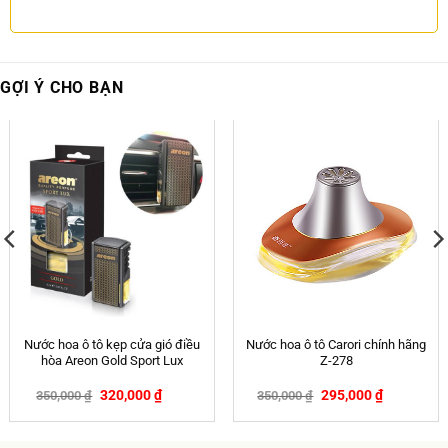
GỢI Ý CHO BẠN
Nước hoa ô tô kẹp cửa gió điều
Nước hoa ô tô Carori chính hãng
hòa Areon Gold Sport Lux
Z-278
320,000
₫
295,000
₫
350,000
₫
350,000
₫
-9%
-16%