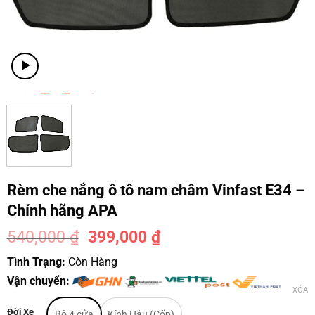
Rèm che nắng ô tô nam châm Vinfast E34 –
Chính hãng APA
540,000
₫
399,000
₫
-26%
Tình Trạng:
Còn Hàng
Vận chuyển:
XÓA
Đời Xe
Bộ 4 cửa
Kính Hậu (Cốp)