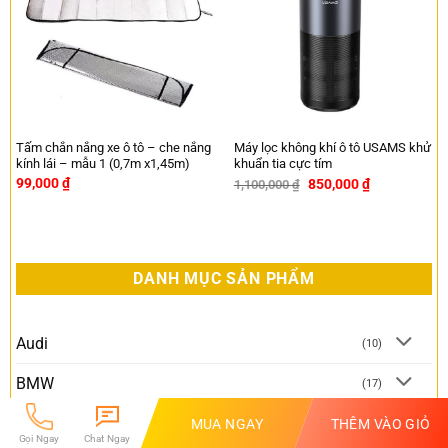
Tấm chắn nắng xe ô tô – che nắng
Máy lọc không khí ô tô USAMS khử
kính lái – mẫu 1 (0,7m x1,45m)
khuẩn tia cực tím
99,000
₫
850,000
₫
1,100,000
₫
-23%
DANH MỤC SẢN PHẨM
Audi
(10)
BMW
(17)
Chevrolet
MUA NGAY
THÊM VÀO GIỎ
(21)
Gọi Ngay
Chat Ngay