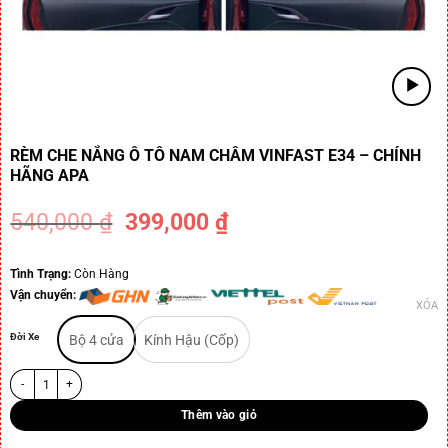
RÈM CHE NẮNG Ô TÔ NAM CHÂM VINFAST E34 – CHÍNH
HÃNG APA
540,000
₫
399,000
₫
-26%
Tình Trạng:
Còn Hàng
Vận chuyển:
XÓA
Đời Xe
Bộ 4 cửa
Kính Hậu (Cốp)
Thêm vào giỏ