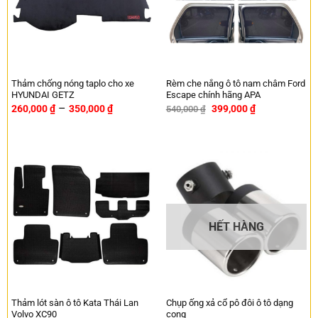
Thảm chống nóng taplo cho xe
Rèm che nắng ô tô nam châm Ford
HYUNDAI GETZ
Escape chính hãng APA
–
260,000
₫
350,000
₫
399,000
₫
540,000
₫
-26%
HẾT HÀNG
Thảm lót sàn ô tô Kata Thái Lan
Chụp ống xả cổ pô đôi ô tô dạng
Volvo XC90
cong