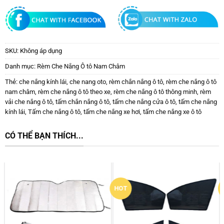
SKU:
Không áp dụng
Danh mục:
Rèm Che Nắng Ô tô Nam Châm
Thẻ:
che nắng kính lái
,
che nang oto
,
rèm chắn nắng ô tô
,
rèm che nắng ô tô
nam châm
,
rèm che nắng ô tô theo xe
,
rèm che nắng ô tô thông minh
,
rèm
vải che nắng ô tô
,
tấm chắn nắng ô tô
,
tấm che nắng cửa ô tô
,
tấm che nắng
kính lái
,
Tấm che nắng ô tô
,
tấm che nắng xe hơi
,
tấm che nắng xe ô tô
CÓ THỂ BẠN THÍCH...
HOT
New