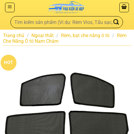
Trang chủ
/
Ngoại thất
/
Rèm, bạt che nắng ô tô
/
Rèm
Che Nắng Ô tô Nam Châm
HOT