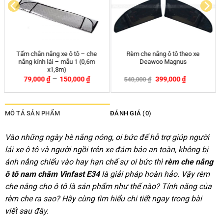
Thảm lót sàn ô tô Kata Ford
Thảm lót sàn ô tô Kata Chevrolet
Everest
Captiva
–
–
1,200,000
₫
3,190,000
₫
1,200,000
₫
3,190,000
₫
MÔ TẢ SẢN PHẨM
ĐÁNH GIÁ (0)
Vào những ngày hè nắng nóng, oi bức để hỗ trợ giúp người
lái xe ô tô và người ngồi trên xe đảm bảo an toàn, không bị
ánh nắng chiếu vào hay hạn chế sự oi bức thì
rèm che nắng
ô tô nam châm Vinfast E34
là giải pháp hoàn hảo. Vậy rèm
che nắng cho ô tô là sản phẩm như thế nào? Tính năng của
rèm che ra sao? Hãy cùng tìm hiểu chi tiết ngay trong bài
viết sau đây.