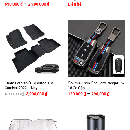
–
650,000
₫
2,990,000
₫
Liên hệ
Thảm Lót Sàn Ô Tô Kardo KIA
Ốp Chìa Khóa Ô tô Ford Ranger 15-
Carnival 2022 – Nay
18 Cơ Gập
–
3,900,000
₫
120,000
₫
290,000
₫
4,000,000
₫
-3%