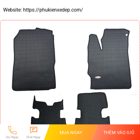
Website:
https://phukienxedep.com/
MUA NGAY
THÊM VÀO GIỎ
Gọi Ngay
Chat Ngay