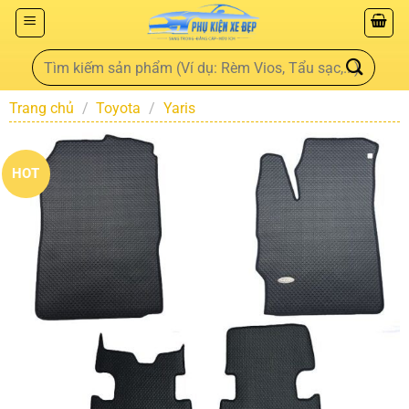
Trang chủ
/
Toyota
/
Yaris
HOT