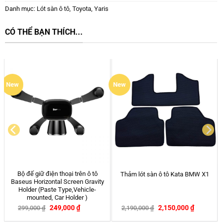
Danh mục:
Lót sàn ô tô
,
Toyota
,
Yaris
CÓ THỂ BẠN THÍCH...
Găng tay rửa xe ô tô chuyên dụng
Ốp Chìa Khóa Ô tô Mazda Form
mẫu 2
Dài – 2, 3, 6, CX5, CX8
–
55,000
₫
120,000
₫
290,000
₫