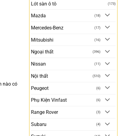
Lót sàn ô tô
(173)
Mazda
(18)
Mercedes-Benz
(17)
Mitsubishi
(16)
Ngoại thất
(396)
Nissan
(11)
Nội thất
(510)
m nào có
Peugeot
(6)
Phụ Kiện Vinfast
(6)
Range Rover
(3)
Subaru
(4)