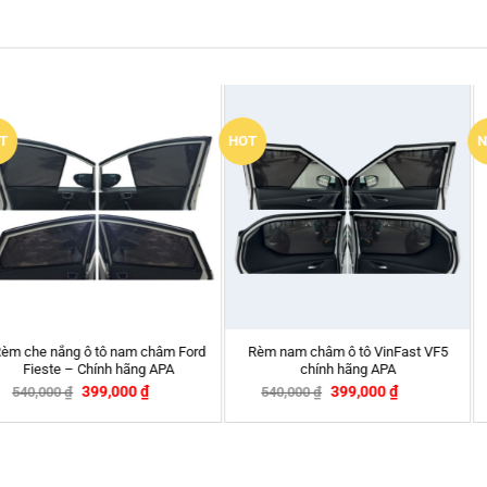
New
New
Fast VF5
Rèm che nắng ô tô 
Bọc vô lăng SPARCO SPC104BK
Mercedes GL
₫
420,000
₫
399,00
490,000
₫
540,000
₫
-26%
-14%