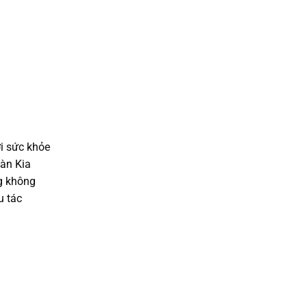
ới sức khỏe
sàn Kia
ng không
u tác