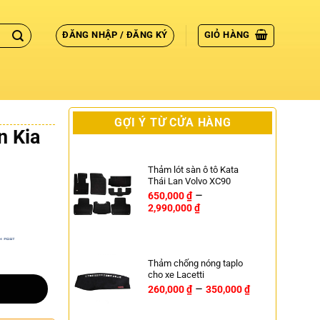
ĐĂNG NHẬP / ĐĂNG KÝ
GIỎ HÀNG
GỢI Ý TỪ CỬA HÀNG
n Kia
Thảm lót sàn ô tô Kata
Thái Lan Volvo XC90
–
650,000
₫
2,990,000
₫
Thảm chống nóng taplo
cho xe Lacetti
–
260,000
₫
350,000
₫