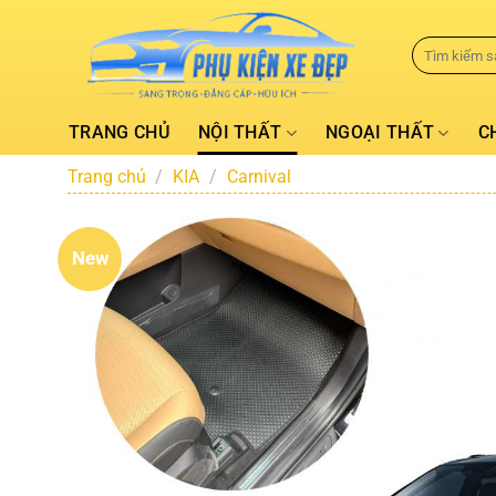
TRANG CHỦ
NỘI THẤT
NGOẠI THẤT
C
Trang chủ
/
KIA
/
Carnival
New