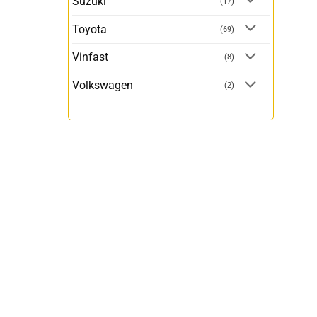
Suzuki
(17)
Toyota
(69)
Vinfast
(8)
Volkswagen
(2)