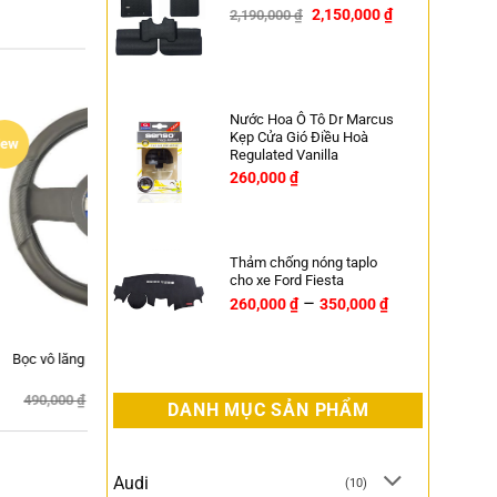
2,150,000
₫
2,190,000
₫
-2%
Nước Hoa Ô Tô Dr Marcus
Kẹp Cửa Gió Điều Hoà
HOT
Regulated Vanilla
260,000
₫
Thảm chống nóng taplo
cho xe Ford Fiesta
–
260,000
₫
350,000
₫
nam châm
Rèm Nam Châm Ô tô Toyota
A
Fortuner 2007-2015 chính hãng APA
–
0
₫
170,000
₫
399,000
₫
-26%
DANH MỤC SẢN PHẨM
Audi
(10)