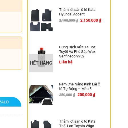
Thảm lót sàn ô tô Kata
Hyundai Accent
2,150,000
₫
2,190,000
₫
-2%
Dung Dịch Rửa Xe Bọt
Tuyết Và Phủ Sáp Wax
Senfineco 9952
Liên hệ
HẾT HÀNG
Rèm Che Nắng Kính Lái Ô
tô Tự Động – Mẫu 5
250,000
₫
350,000
₫
-29%
Thảm lót sàn ô tô Kata
Thái Lan Toyota Wigo