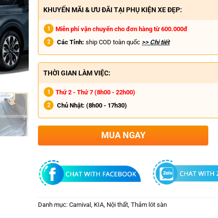
KHUYẾN MÃI & ƯU ĐÃI TẠI PHỤ KIỆN XE ĐẸP:
Miễn phí vận chuyển cho đơn hàng từ 600.000đ
Các Tỉnh:
ship COD toàn quốc
>> Chi tiết
THỜI GIAN LÀM VIỆC:
Thứ 2 - Thứ 7 (8h00 - 22h00)
Chủ Nhật:
(8h00 - 17h30)
MUA NGAY
Danh mục:
Carnival
,
KIA
,
Nội thất
,
Thảm lót sàn