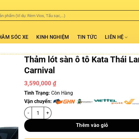
HĂM SÓC XE
KINH NGHIỆM
TIN TỨC
LIÊN HỆ
Thảm lót sàn ô tô Kata Thái La
Carnival
3,590,000
₫
Tình Trạng:
Còn Hàng
Vận chuyển:
Thêm vào giỏ