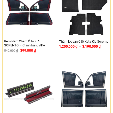
Rèm Nam Châm Ô tô KIA
Thảm lót sàn ô tô Kata Kia Sorento
SORENTO – Chính hãng APA
–
1,200,000
₫
3,190,000
₫
399,000
₫
540,000
₫
-26%