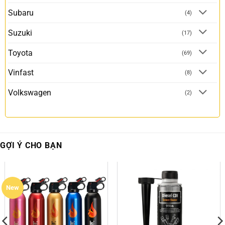
Subaru
(4)
Suzuki
(17)
Toyota
(69)
Vinfast
(8)
Volkswagen
(2)
GỢI Ý CHO BẠN
New