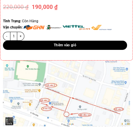
220,000
₫
190,000
₫
-14%
Tình Trạng:
Còn Hàng
Vận chuyển:
Thêm vào giỏ