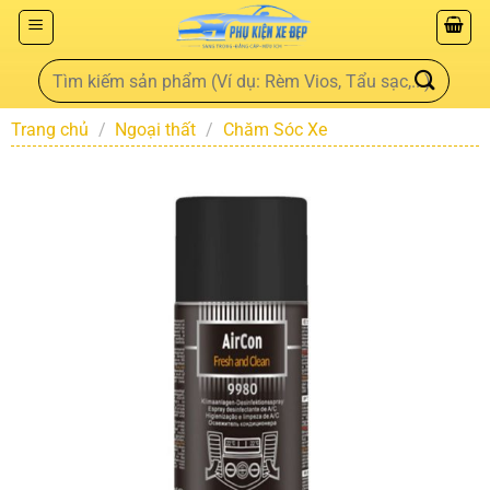
Trang chủ
/
Ngoại thất
/
Chăm Sóc Xe