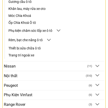
Gương cầu ô tô
Khăn lau, máy rửa xe oto
Móc Chìa Khoá
Ốp Chìa Khoá Ô tô
Phụ kiện chăm sóc lốp xe ô tô
Rèm, bạt che nắng ô tô
Thiết bị sửa chữa ô tô
Trang trí ngoài xe
Nissan
(11)
Nội thất
(510)
Peugeot
(6)
Phụ Kiện Vinfast
(6)
Range Rover
(3)