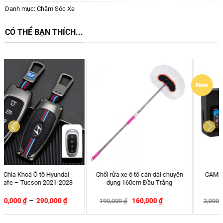
Danh mục:
Chăm Sóc Xe
CÓ THỂ BẠN THÍCH...
New
CAMERA HÀNH TRÌNH 70MAI
Thảm Lót Sàn Ô Tô Kardo Ford
A400
Territory
1,860,000
₫
2,090,000
₫
2,000,000
₫
2,190,000
₫
-7%
-5%