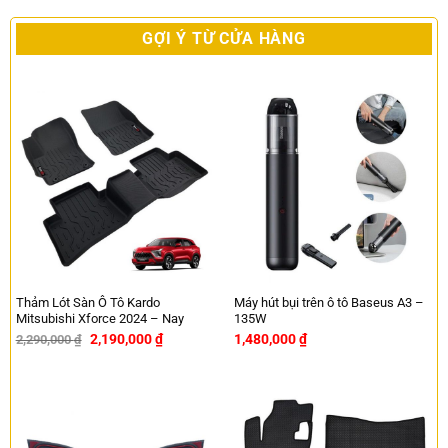
GỢI Ý TỪ CỬA HÀNG
Thảm Lót Sàn Ô Tô Kardo
Máy hút bụi trên ô tô Baseus A3 –
Mitsubishi Xforce 2024 – Nay
135W
2,190,000
₫
1,480,000
₫
2,290,000
₫
-4%