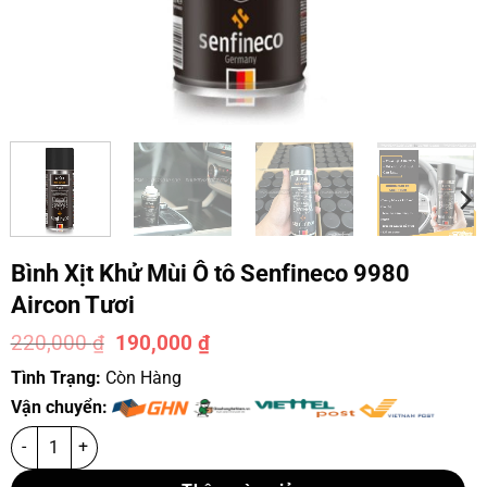
Bình Xịt Khử Mùi Ô tô Senfineco 9980
Aircon Tươi
220,000
₫
190,000
₫
-14%
Tình Trạng:
Còn Hàng
Vận chuyển: