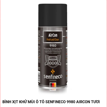
BÌNH XỊT KHỬ MÙI Ô TÔ SENFINECO 9980 AIRCON TƯƠI