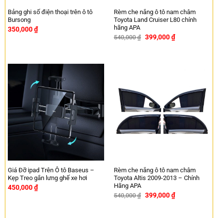
Bảng ghi số điện thoại trên ô tô
Rèm che nắng ô tô nam châm
Bursong
Toyota Land Cruiser L80 chính
hãng APA
350,000
₫
399,000
₫
540,000
₫
-26%
Giá Đỡ ipad Trên Ô tô Baseus –
Rèm che nắng ô tô nam châm
Kẹp Treo gắn lưng ghế xe hơi
Toyota Altis 2009-2013 – Chính
Hãng APA
450,000
₫
399,000
₫
540,000
₫
-26%