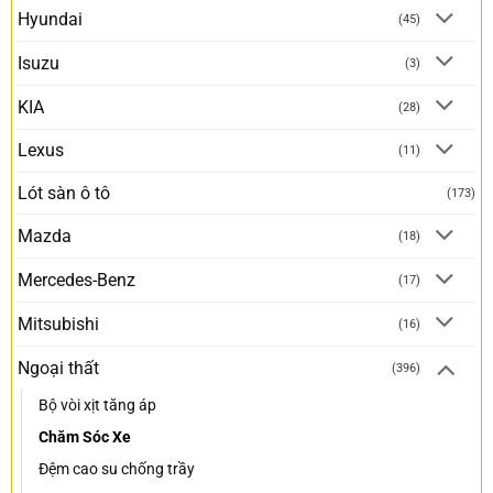
Hyundai
(45)
Isuzu
(3)
KIA
(28)
Lexus
(11)
Lót sàn ô tô
(173)
Mazda
(18)
Mercedes-Benz
(17)
Mitsubishi
(16)
Ngoại thất
(396)
Bộ vòi xịt tăng áp
Chăm Sóc Xe
Đệm cao su chống trầy