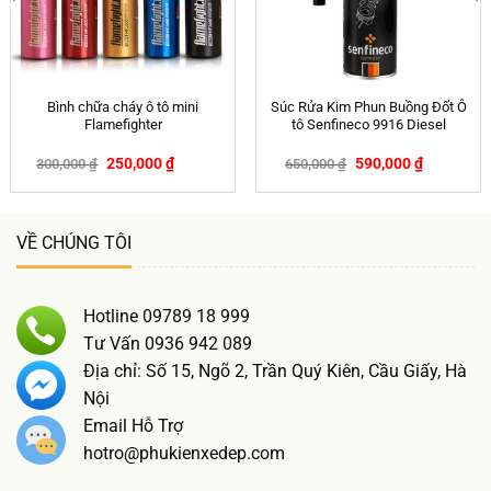
Bình chữa cháy ô tô mini
Súc Rửa Kim Phun Buồng Đốt Ô
Flamefighter
tô Senfineco 9916 Diesel
250,000
₫
590,000
₫
300,000
₫
650,000
₫
-17%
-9%
VỀ CHÚNG TÔI
Hotline 09789 18 999
Tư Vấn 0936 942 089
Địa chỉ: Số 15, Ngõ 2, Trần Quý Kiên, Cầu Giấy, Hà
Nội
Email Hỗ Trợ
hotro@phukienxedep.com