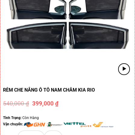
RÈM CHE NẮNG Ô TÔ NAM CHÂM KIA RIO
540,000
₫
399,000
₫
-26%
Tình Trạng:
Còn Hàng
Vận chuyển: