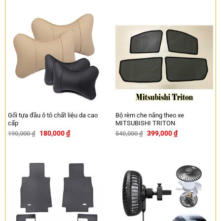
Gối tựa đầu ô tô chất liệu da cao
Bộ rèm che nắng theo xe
cấp
MITSUBISHI TRITON
180,000
₫
399,000
₫
190,000
₫
540,000
₫
-5%
-26%