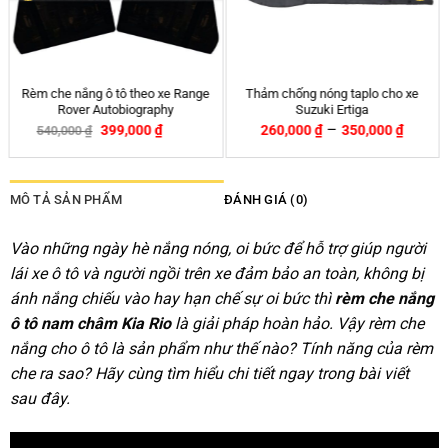
Thảm chống nóng taplo cho xe
Rèm che nắng ô tô nam châm Kia
HONDA CRV
Spectra – Chính hãng APA
–
260,000
₫
350,000
₫
399,000
₫
540,000
₫
-26%
MÔ TẢ SẢN PHẨM
ĐÁNH GIÁ (0)
Vào những ngày hè nắng nóng, oi bức để hỗ trợ giúp người
lái xe ô tô và người ngồi trên xe đảm bảo an toàn, không bị
ánh nắng chiếu vào hay hạn chế sự oi bức thì
rèm che nắng
ô tô nam châm Kia Rio
là giải pháp hoàn hảo. Vậy rèm che
nắng cho ô tô là sản phẩm như thế nào? Tính năng của rèm
che ra sao? Hãy cùng tìm hiểu chi tiết ngay trong bài viết
sau đây.