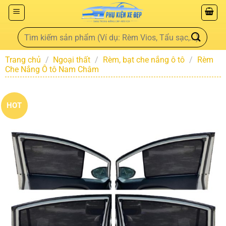
Trang chủ
/
Ngoại thất
/
Rèm, bạt che nắng ô tô
/
Rèm
Che Nắng Ô tô Nam Châm
HOT