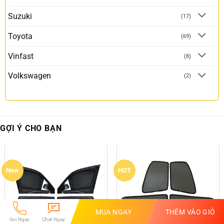
Suzuki
(17)
Toyota
(69)
Vinfast
(8)
Volkswagen
(2)
GỢI Ý CHO BẠN
New
HOT
MUA NGAY
THÊM VÀO GIỎ
Gọi Ngay
Chat Ngay