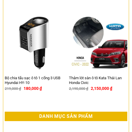
Bộ chia tẩu sạc ô tô 1 cổng 3 USB
Thảm lót sàn ô tô Kata Thái Lan
Hyundai HY-10
Honda Civic
180,000
₫
2,150,000
₫
219,000
₫
2,190,000
₫
-18%
-2%
DANH MỤC SẢN PHẨM