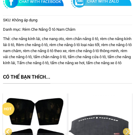
SKU:
Không áp dụng
Danh mục:
Rèm Che Nắng Ô tô Nam Châm
Thẻ:
che nắng kính lái
,
che nang oto
,
rèm chắn nắng ô tô
,
rèm che nắng kính
lái ô tô
,
Rèm che nắng ô tô
,
rèm che nắng ô tô loại nào tốt
,
rèm che nắng ô tô
nam châm
,
rèm che nắng ô tô theo xe
,
rèm che nắng ô tô thông minh
,
rèm
vải che nắng ô tô
,
tấm chắn nắng ô tô
,
tấm che nắng cửa ô tô
,
tấm che nắng
kính lái
,
Tấm che nắng ô tô
,
tấm che nắng xe hơi
,
tấm che nắng xe ô tô
CÓ THỂ BẠN THÍCH...
HOT