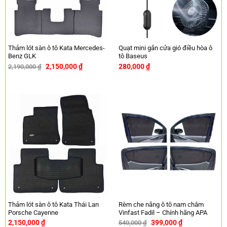
Thảm lót sàn ô tô Kata Mercedes-
Quạt mini gắn cửa gió điều hòa ô
Benz GLK
tô Baseus
2,150,000
₫
280,000
₫
2,190,000
₫
-2%
Thảm lót sàn ô tô Kata Thái Lan
Rèm che nắng ô tô nam châm
Porsche Cayenne
Vinfast Fadil – Chính hãng APA
2,150,000
₫
399,000
₫
540,000
₫
-26%