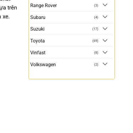
Range Rover
(3)
ựa trên
 xe.
Subaru
(4)
Suzuki
(17)
Toyota
(69)
Vinfast
(8)
Volkswagen
(2)