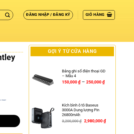
ĐĂNG NHẬP / ĐĂNG KÝ
GIỎ HÀNG
GỢI Ý TỪ CỬA HÀNG
ntley
Bảng ghi số điện thoại GD
– Mẫu 4
–
150,000
₫
250,000
₫
Kích bình ô tô Baseus
3000A Dung lượng Pin
26800mAh
2,980,000
₫
3,200,000
₫
-7%