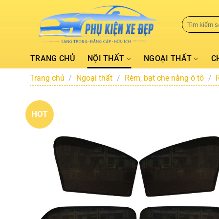
TRANG CHỦ
NỘI THẤT
NGOẠI THẤT
C
Trang chủ
/
Ngoại thất
/
Rèm, bạt che nắng ô tô
/
HOT