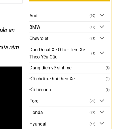
Audi
(10)
BMW
(17)
bảo an
Chevrolet
(21)
 của rèm
Dán Decal Xe Ô tô - Tem Xe
(1)
Theo Yêu Cầu
Dung dịch vệ sinh xe
(5)
Đồ chơi xe hơi theo Xe
(1)
Đồ tiện ích
(6)
Ford
(20)
Honda
(27)
Hyundai
(45)