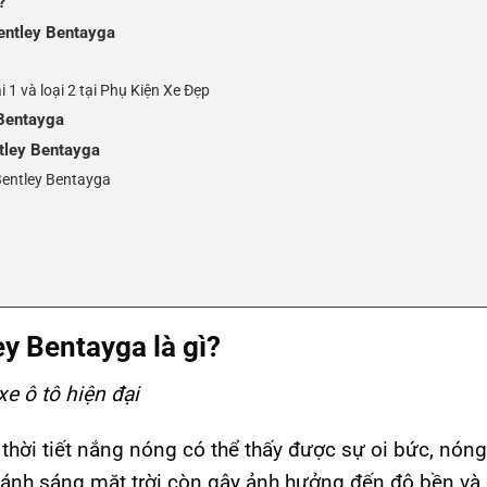
?
Bentley Bentayga
 1 và loại 2 tại Phụ Kiện Xe Đẹp
 Bentayga
ntley Bentayga
Bentley Bentayga
e
y Bentayga là gì?
e ô tô hiện đại
 thời tiết nắng nóng có thể thấy được sự oi bức, nón
 ánh sáng mặt trời còn gây ảnh hưởng đến độ bền và