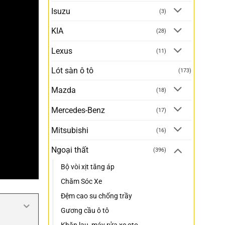
Isuzu
(3)
KIA
(28)
Lexus
(11)
Lót sàn ô tô
(173)
Mazda
(18)
Mercedes-Benz
(17)
Mitsubishi
(16)
Ngoại thất
(396)
Bộ vòi xịt tăng áp
Chăm Sóc Xe
Đệm cao su chống trầy
Gương cầu ô tô