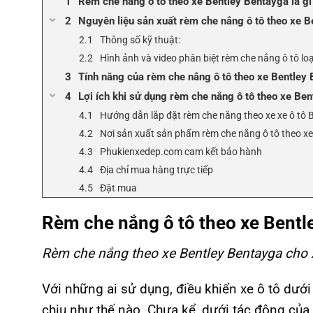
Rèm che nắng ô tô theo xe Bentley Bentayga là gì
Nguyên liệu sản xuất rèm che nắng ô tô theo xe 
Thông số kỹ thuật:
Hình ảnh và video phân biệt rèm che nắng ô tô loại
Tính năng của rèm che nắng ô tô theo xe Bentley
Lợi ích khi sử dụng rèm che nắng ô tô theo xe Be
Hướng dẫn lắp đặt rèm che nắng theo xe xe ô tô 
Nơi sản xuất sản phẩm rèm che nắng ô tô theo x
Phukienxedep.com cam kết bảo hành
Địa chỉ mua hàng trực tiếp
Đặt mua
Rèm che nắng ô tô theo xe Bentle
Rèm che nắng theo xe Bentley Bentayga cho x
Với những ai sử dụng, điều khiển xe ô tô dưới
chịu như thế nào. Chưa kể, dưới tác động của