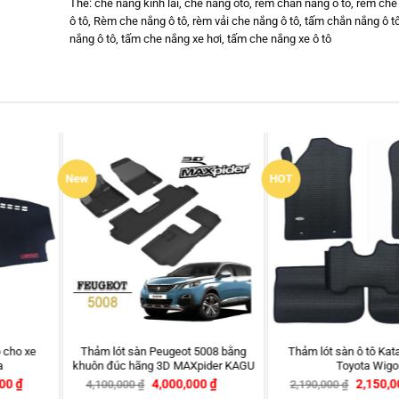
Thẻ:
che nắng kính lái
,
che nang oto
,
rèm chắn nắng ô tô
,
rèm che 
ô tô
,
Rèm che nắng ô tô
,
rèm vải che nắng ô tô
,
tấm chắn nắng ô t
nắng ô tô
,
tấm che nắng xe hơi
,
tấm che nắng xe ô tô
HOT
New
Rèm che nắng ô tô nam châm
số phanh tay Huyndai i30
Mazda 323 – Chính hãng APA
–
,000
₫
300,000
₫
399,000
₫
540,000
₫
-26%