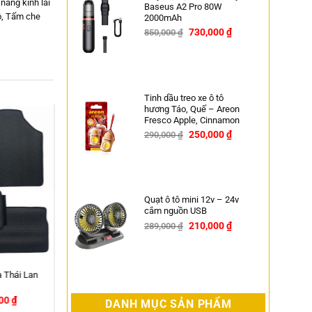
nắng kính lái
Baseus A2 Pro 80W
ô
,
Tấm che
2000mAh
730,000
₫
850,000
₫
-14%
Tinh dầu treo xe ô tô
hương Táo, Quế – Areon
Fresco Apple, Cinnamon
250,000
₫
290,000
₫
-14%
Quạt ô tô mini 12v – 24v
cắm nguồn USB
210,000
₫
289,000
₫
-27%
Dây kéo cứu hộ ô tô
500,000
₫
DANH MỤC SẢN PHẨM