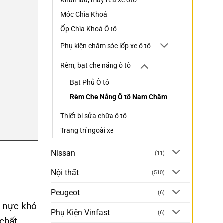
Khăn lau, máy rửa xe oto
Móc Chìa Khoá
Ốp Chìa Khoá Ô tô
Phụ kiện chăm sóc lốp xe ô tô
Rèm, bạt che nắng ô tô
Bạt Phủ Ô tô
Rèm Che Nắng Ô tô Nam Châm
Thiết bị sửa chữa ô tô
Trang trí ngoài xe
Nissan
(11)
Nội thất
(510)
Peugeot
(6)
g nực khó
Phụ Kiện Vinfast
(6)
 chất