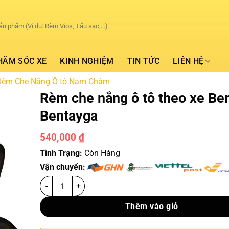
HĂM SÓC XE
KINH NGHIỆM
TIN TỨC
LIÊN HỆ
Rèm Che Nắng Ô tô Nam Châm
Rèm che nắng ô tô theo xe Be
Bentayga
540,000
₫
Tình Trạng:
Còn Hàng
Vận chuyển:
Thêm vào giỏ