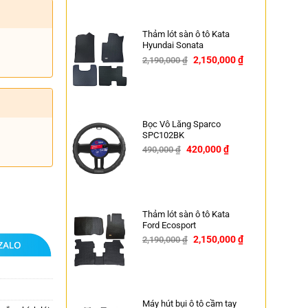
Thảm lót sàn ô tô Kata
Hyundai Sonata
2,150,000
₫
2,190,000
₫
-2%
Bọc Vô Lăng Sparco
SPC102BK
420,000
₫
490,000
₫
-14%
Thảm lót sàn ô tô Kata
Ford Ecosport
2,150,000
₫
2,190,000
₫
-2%
Máy hút bụi ô tô cầm tay