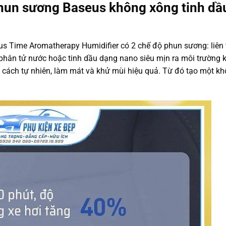
hun sương Baseus không xông tinh dầ
s Time Aromatherapy Humidifier có 2 chế độ phun sương: liên 
phân tử nước hoặc tinh dầu dạng nano siêu mịn ra môi trường 
 cách tự nhiên, làm mát và khử mùi hiệu quả. Từ đó tạo một kh