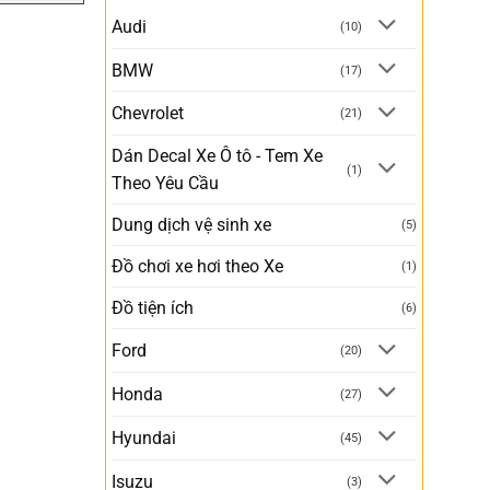
Audi
(10)
BMW
(17)
Chevrolet
(21)
Dán Decal Xe Ô tô - Tem Xe
(1)
Theo Yêu Cầu
Dung dịch vệ sinh xe
(5)
Đồ chơi xe hơi theo Xe
(1)
Đồ tiện ích
(6)
Ford
(20)
Honda
(27)
Hyundai
(45)
Isuzu
(3)