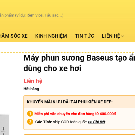
HĂM SÓC XE
KINH NGHIỆM
TIN TỨC
LIÊN HỆ
Máy phun sương Baseus tạo 
dùng cho xe hơi
Liên hệ
Hết hàng
KHUYẾN MÃI & ƯU ĐÃI TẠI PHỤ KIỆN XE ĐẸP:
Miễn phí vận chuyển cho đơn hàng từ 600.000đ
Các Tỉnh:
ship COD toàn quốc
>> Chi tiết