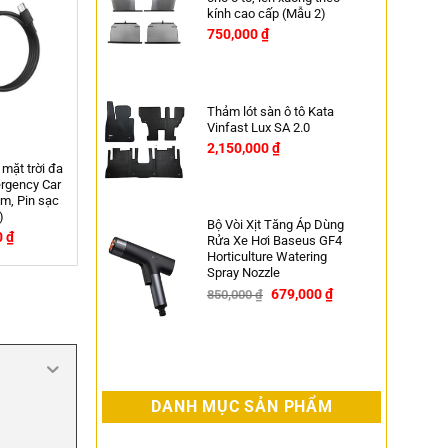
kính cao cấp (Mẫu 2)
750,000
₫
Thảm lót sàn ô tô Kata
Vinfast Lux SA 2.0
2,150,000
₫
Chai xịt bảo dưỡng gioăng cao su
Senfineco 9990
Bộ Vòi Xịt Tăng Áp Dùng
210,000
₫
240,000
₫
-13%
Rửa Xe Hơi Baseus GF4
Horticulture Watering
Spray Nozzle
679,000
₫
850,000
₫
-20%
DANH MỤC SẢN PHẨM