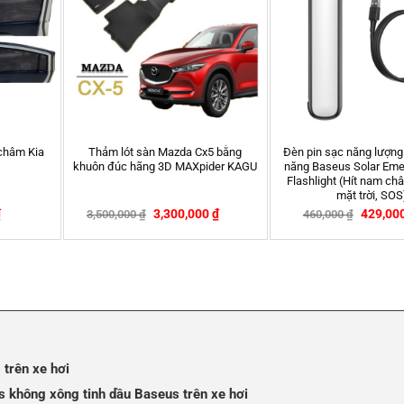
Dung Dịch Chống Bám Nước Trên
Bộ ốp chân phanh , ga, côn xe ô tô
Kính Senfineco 9945
199,000
₫
195,000
₫
230,000
₫
-13%
trên xe hơi
 không xông tinh dầu Baseus trên xe hơi