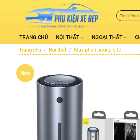
TRANG CHỦ
NỘI THẤT
NGOẠI THẤT
C
Trang chủ
/
Nội thất
/
Máy phun sương ô tô
New