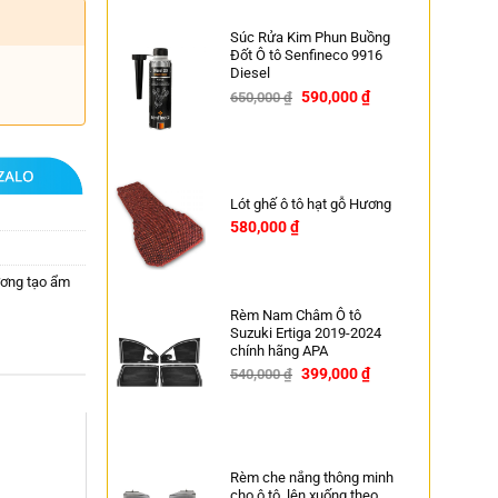
Súc Rửa Kim Phun Buồng
Đốt Ô tô Senfineco 9916
Diesel
590,000
₫
650,000
₫
-9%
Lót ghế ô tô hạt gỗ Hương
580,000
₫
ơng tạo ẩm
Rèm Nam Châm Ô tô
Suzuki Ertiga 2019-2024
chính hãng APA
399,000
₫
540,000
₫
-26%
Rèm che nắng thông minh
cho ô tô, lên xuống theo