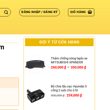
ĐĂNG NHẬP / ĐĂNG KÝ
GIỎ HÀNG
GỢI Ý TỪ CỬA HÀNG
ẩm
Thảm chống nóng taplo xe
MITSUBISHI XPANDER
–
260,000
₫
350,000
₫
Bộ chia tẩu sạc Hyundai 3
cổng 2 usb cho ô tô
259,000
₫
300,000
₫
-14%