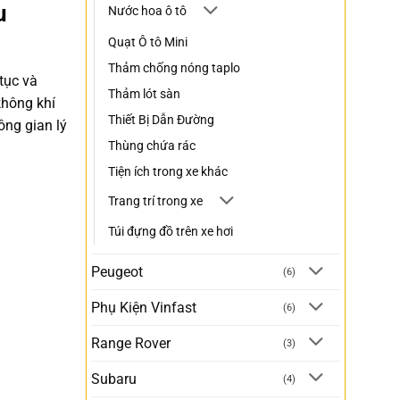
u
Nước hoa ô tô
Quạt Ô tô Mini
Thảm chống nóng taplo
tục và
Thảm lót sàn
không khí
Thiết Bị Dẫn Đường
ông gian lý
Thùng chứa rác
Tiện ích trong xe khác
Trang trí trong xe
Túi đựng đồ trên xe hơi
Peugeot
(6)
Phụ Kiện Vinfast
(6)
Range Rover
(3)
Subaru
(4)