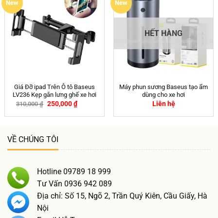
New
New
HẾT HÀNG
Giá Đỡ ipad Trên Ô tô Baseus
Máy phun sương Baseus tạo ẩm
LV236 Kẹp gắn lưng ghế xe hơi
dùng cho xe hơi
250,000
₫
Liên hệ
310,000
₫
-19%
VỀ CHÚNG TÔI
Hotline 09789 18 999
Tư Vấn 0936 942 089
Địa chỉ: Số 15, Ngõ 2, Trần Quý Kiên, Cầu Giấy, Hà
Nội