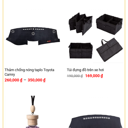
Thảm chống nóng taplo Toyota
Túi đựng đồ trên xe hơi
Camry
169,000
₫
190,000
₫
-11%
–
260,000
₫
350,000
₫