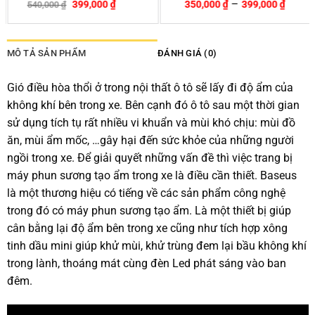
–
399,000
₫
350,000
₫
399,000
₫
540,000
₫
-26%
MÔ TẢ SẢN PHẨM
ĐÁNH GIÁ (0)
Gió điều hòa thổi ở trong nội thất ô tô sẽ lấy đi độ ẩm của
không khí bên trong xe. Bên cạnh đó ô tô sau một thời gian
sử dụng tích tụ rất nhiều vi khuẩn và mùi khó chịu: mùi đồ
ăn, mùi ẩm mốc, …gây hại đến sức khỏe của những người
ngồi trong xe. Để giải quyết những vấn đề thì việc trang bị
máy phun sương tạo ẩm trong xe là điều cần thiết. Baseus
là một thương hiệu có tiếng về các sản phẩm công nghệ
trong đó có máy phun sương tạo ẩm. Là một thiết bị giúp
cân bằng lại độ ẩm bên trong xe cũng như tích hợp xông
tinh dầu mini giúp khử mùi, khử trùng đem lại bầu không khí
trong lành, thoáng mát cùng đèn Led phát sáng vào ban
đêm.