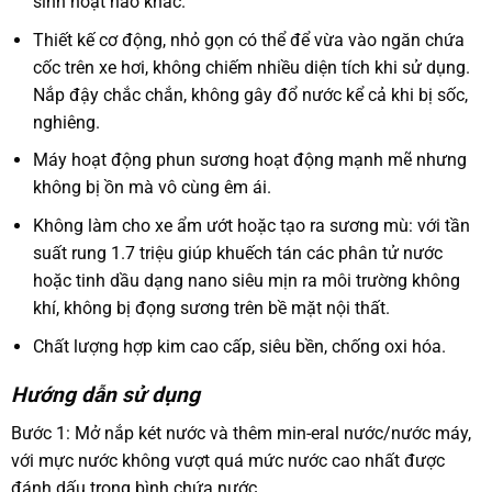
sinh hoạt nào khác.
Thiết kế cơ động, nhỏ gọn có thể để vừa vào ngăn chứa
cốc trên xe hơi, không chiếm nhiều diện tích khi sử dụng.
Nắp đậy chắc chắn, không gây đổ nước kể cả khi bị sốc,
nghiêng.
Máy hoạt động phun sương hoạt động mạnh mẽ nhưng
không bị ồn mà vô cùng êm ái.
Không làm cho xe ẩm ướt hoặc tạo ra sương mù: với tần
suất rung 1.7 triệu giúp khuếch tán các phân tử nước
hoặc tinh dầu dạng nano siêu mịn ra môi trường không
khí, không bị đọng sương trên bề mặt nội thất.
Chất lượng hợp kim cao cấp, siêu bền, chống oxi hóa.
Hướng dẫn sử dụng
Bước 1: Mở nắp két nước và thêm min-eral nước/nước máy,
với mực nước không vượt quá mức nước cao nhất được
đánh dấu trong bình chứa nước.