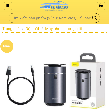
Trang chủ
/
Nội thất
/
Máy phun sương ô tô
New