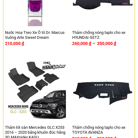
Nước Hoa Treo Xe Ô tô Dr. Marcus
Thảm chống nóng taplo cho xe
Vuông Arte Sweet Dream
HYUNDAI GETZ
–
210,000
₫
260,000
₫
350,000
₫
Thảm lót sàn Mercedes GLC X253
Thảm chống nóng taplo cho xe
2016 – 2020 bằng khuôn đúc hãng
TOYOTA AVANZA
3D MAXpider KAGU