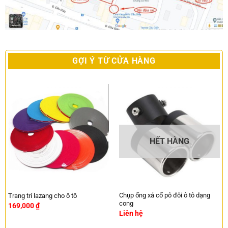
GỢI Ý TỪ CỬA HÀNG
HẾT HÀNG
Chụp ống xả cổ pô đôi ô tô dạng
Trang trí lazang cho ô tô
cong
169,000
₫
Liên hệ