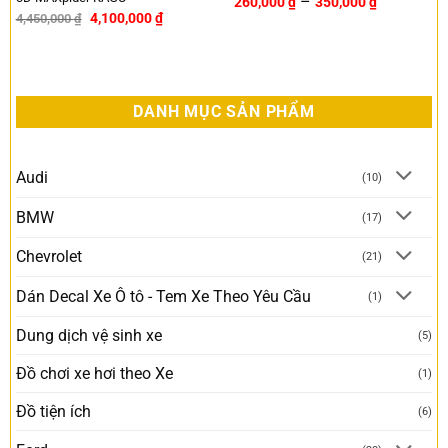
–
260,000
₫
350,000
₫
4,100,000
₫
4,450,000
₫
-8%
DANH MỤC SẢN PHẨM
Audi
(10)
BMW
(17)
Chevrolet
(21)
Dán Decal Xe Ô tô - Tem Xe Theo Yêu Cầu
(1)
Dung dịch vệ sinh xe
(5)
Đồ chơi xe hơi theo Xe
(1)
Đồ tiện ích
(6)