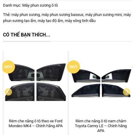
Danh mục:
Máy phun sương ô tô
Thẻ:
máy phun sương
,
máy phun sương baseus
,
máy phun sương mini
,
máy
phun sương tạo ẩm
,
máy tạo độ ẩm
,
máy xông tinh dầu
CÓ THỂ BẠN THÍCH...
HOT
HOT
Rèm che nắng ô tô theo xe Ford
Rèm che nắng ô tô nam châm
Mondeo MK4 – Chính hãng APA
Toyota Camry LE – Chính hãng
APA