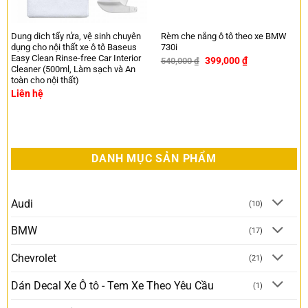
Dung dich tẩy rửa, vệ sinh chuyên
Rèm che nắng ô tô theo xe BMW
dụng cho nội thất xe ô tô Baseus
730i
Easy Clean Rinse-free Car Interior
399,000
₫
540,000
₫
-26%
Cleaner (500ml, Làm sạch và An
toàn cho nội thất)
Liên hệ
DANH MỤC SẢN PHẨM
Audi
(10)
BMW
(17)
Chevrolet
(21)
Dán Decal Xe Ô tô - Tem Xe Theo Yêu Cầu
(1)