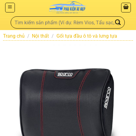
Trang chủ
/
Nội thất
/
Gối tựa đầu ô tô và lưng tựa