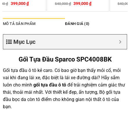
399,000
₫
399,000
₫
540,000
₫
540,000
₫
-26%
-26%
MÔ TẢ SẢN PHẨM
ĐÁNH GIÁ (0)
Mục Lục
Gối Tựa Đầu Sparco SPC4008BK
Gối tựa đầu ô tô kẻ caro. Có bao giờ bạn thấy mỏi cổ, mỏi
vai khi đang lái xe, đặc biệt là lái xe đường dài? Hãy sắm
luôn cho mình
gối tựa đầu ô tô
để trải nghiệm cảm giác thư
thái, thoải mái nhất. Với thiết kế đẹp, ấn tượng, Bộ gối tựa
đầu bọc da còn tô điểm cho không gian nội thất ô tô của
bạn.