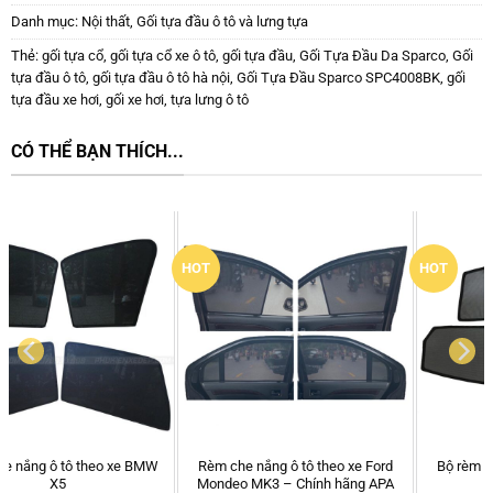
Danh mục:
Nội thất
,
Gối tựa đầu ô tô và lưng tựa
Thẻ:
gối tựa cổ
,
gối tựa cổ xe ô tô
,
gối tựa đầu
,
Gối Tựa Đầu Da Sparco
,
Gối
tựa đầu ô tô
,
gối tựa đầu ô tô hà nội
,
Gối Tựa Đầu Sparco SPC4008BK
,
gối
tựa đầu xe hơi
,
gối xe hơi
,
tựa lưng ô tô
CÓ THỂ BẠN THÍCH...
HOT
HOT
Rèm che nắng ô tô theo xe Ford
Bộ rèm che nắng theo xe Lexus
Mondeo MK3 – Chính hãng APA
RX350