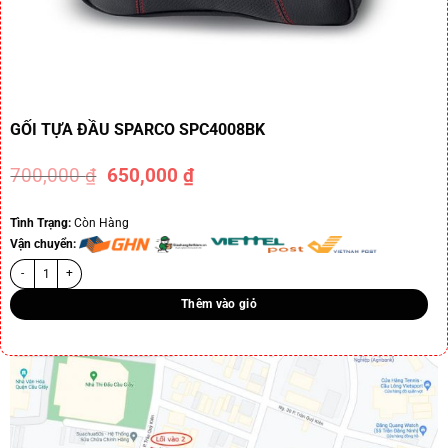
GỐI TỰA ĐẦU SPARCO SPC4008BK
700,000
₫
650,000
₫
-7%
Tình Trạng:
Còn Hàng
Vận chuyển:
Thêm vào giỏ