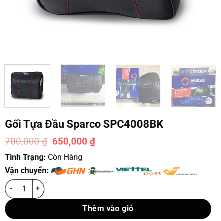
Gối Tựa Đầu Sparco SPC4008BK
700,000
₫
650,000
₫
-7%
Tình Trạng:
Còn Hàng
Vận chuyển:
Thêm vào giỏ