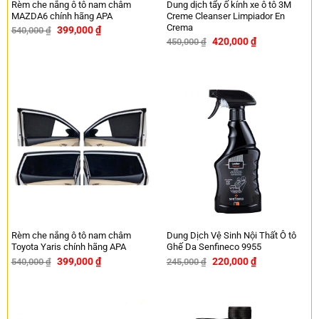
Dung dịch tẩy ố kính xe ô tô 3M
Rèm che nắng ô tô nam châm
Creme Cleanser Limpiador En
MAZDA6 chính hãng APA
Crema
399,000
₫
540,000
₫
-26%
420,000
₫
450,000
₫
-7%
Rèm che nắng ô tô nam châm
Dung Dịch Vệ Sinh Nội Thất Ô tô
Toyota Yaris chính hãng APA
Ghế Da Senfineco 9955
399,000
₫
220,000
₫
540,000
₫
245,000
₫
-26%
-10%