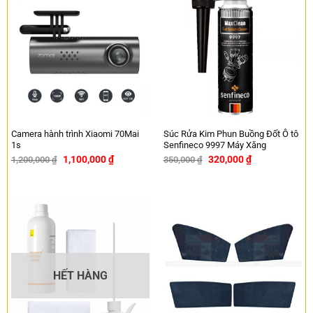
Camera hành trình Xiaomi 70Mai
Súc Rửa Kim Phun Buồng Đốt Ô tô
1s
Senfineco 9997 Máy Xăng
1,100,000
₫
320,000
₫
1,200,000
₫
350,000
₫
-8%
-9%
HẾT HÀNG