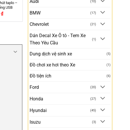
Audi
(10)
Thảm chống nóng taplo xe SUZUKI
CIAZ
BMW
–
(17)
260,000
₫
350,000
₫
Chevrolet
(21)
Dán Decal Xe Ô tô - Tem Xe
(1)
Theo Yêu Cầu
Dung dịch vệ sinh xe
(5)
Đồ chơi xe hơi theo Xe
(1)
Đồ tiện ích
(6)
Ford
(20)
Honda
(27)
Hyundai
(45)
Isuzu
(3)