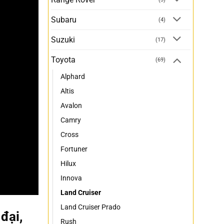
Subaru
(4)
Suzuki
(17)
Toyota
(69)
Alphard
Altis
Avalon
Camry
Cross
Fortuner
Hilux
Innova
Land Cruiser
Land Cruiser Prado
đại,
Rush