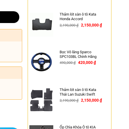
Thảm lót sàn ô tô Kata
Honda Accord
2,150,000
₫
2,190,000
₫
-2%
Bọc Vô lăng Sparco
SPC103BL Chính Hãng
420,000
₫
490,000
₫
-14%
Thảm lót sàn ô tô Kata
Thái Lan Suzuki Swift
2,150,000
₫
2,190,000
₫
-2%
Ốp Chìa Khóa Ô tô KIA