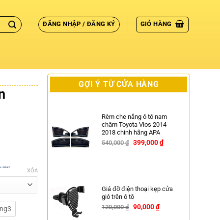
ĐĂNG NHẬP / ĐĂNG KÝ
GIỎ HÀNG
GỢI Ý TỪ CỬA HÀNG
n
Rèm che nắng ô tô nam
châm Toyota Vios 2014-
2018 chính hãng APA
399,000
₫
540,000
₫
-26%
XÓA
Giá đỡ điện thoại kẹp cửa
gió trên ô tô
90,000
₫
120,000
₫
-25%
àng3