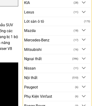
KIA
(28)
Lexus
(11)
Lót sàn ô tô
(173)
 mẫu SUV
Mazda
iống các
(18)
ang bị 1 bộ
Mercedes-Benz
(17)
nh năng
uiser V8
Mitsubishi
(16)
Ngoại thất
(396)
Nissan
(11)
Nội thất
(510)
Peugeot
(6)
Phụ Kiện Vinfast
(6)
Range Rover
(3)