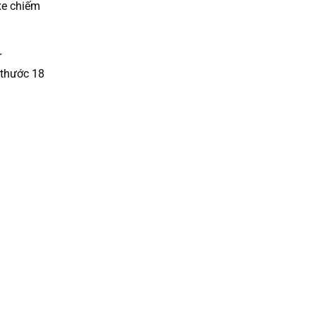
xe chiếm
r
 thước 18