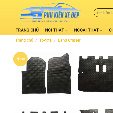
TRANG CHỦ
NỘI THẤT
NGOẠI THẤT
C
Trang chủ
/
Toyota
/
Land Cruiser
New