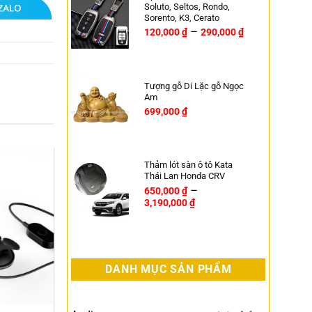
Soluto, Seltos, Rondo,
Sorento, K3, Cerato
–
120,000
₫
290,000
₫
Tượng gỗ Di Lặc gỗ Ngọc
Am
699,000
₫
Thảm lót sàn ô tô Kata
Thái Lan Honda CRV
–
650,000
₫
3,190,000
₫
DANH MỤC SẢN PHẨM