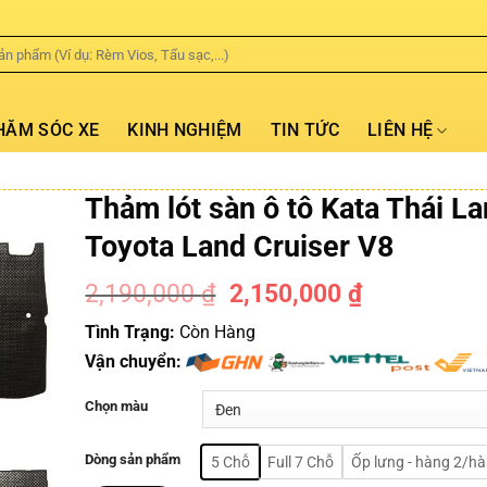
HĂM SÓC XE
KINH NGHIỆM
TIN TỨC
LIÊN HỆ
Thảm lót sàn ô tô Kata Thái La
Toyota Land Cruiser V8
2,190,000
₫
2,150,000
₫
-2%
Tình Trạng:
Còn Hàng
Vận chuyển:
Chọn màu
Dòng sản phẩm
5 Chỗ
Full 7 Chỗ
Ốp lưng - hàng 2/h