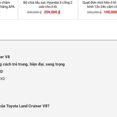
Quạt đơn mini trên ô tô hút taplo –
Rèm che nắng ô tô nam châm
kính 12v-24v cắm cổng USB
Vinfast E34 – Chính hãng APA
–
190,000
₫
350,000
₫
399,000
₫
230,000
₫
-17%
ser V8
g cách trẻ trung, hiện đại, sang trọng
XD
KXD
 của Toyota Land Cruiser V8?