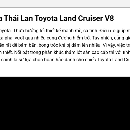
a Thái Lan Toyota Land Cruiser V8
oyota. Thừa hưởng lối thiết kế mạnh mẽ, cá tính. Điều đó giúp
a phải vượt qua nhiều cung đường hiểm trở. Tuy nhiên, cũng g
n rất dễ bám bẩn, bong tróc khi bị dẫm lên nhiều. Vì vậy, việc tr
n thiết. Nổi bật trong phân khúc thảm lót sàn cao cấp thì với tí
i chính là sự lựa chọn hoàn hảo dành cho chiếc Toyota Land Cr