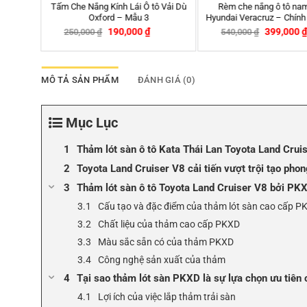
Rèm che nắng ô tô nam châm
Bộ chia tẩu sạc Hyundai 3 cổng 2
Hyundai Veracruz – Chính hãng APA
usb cho ô tô
399,000
₫
259,000
₫
540,000
₫
300,000
₫
-26%
-14%
MÔ TẢ SẢN PHẨM
ĐÁNH GIÁ (0)
Mục Lục
Thảm lót sàn ô tô Kata Thái Lan Toyota Land Crui
Toyota Land Cruiser V8 cải tiến vượt trội tạo phon
Thảm lót sàn ô tô Toyota Land Cruiser V8 bởi PK
Cấu tạo và đặc điểm của thảm lót sàn cao cấp P
Chất liệu của thảm cao cấp PKXD
Màu sắc sẵn có của thảm PKXD
Công nghệ sản xuất của thảm
Tại sao thảm lót sàn PKXD là sự lựa chọn ưu tiên
Lợi ích của việc lắp thảm trải sàn