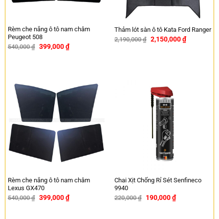
Rèm che nắng ô tô nam châm
Thảm lót sàn ô tô Kata Ford Ranger
Peugeot 508
2,150,000
₫
2,190,000
₫
-2%
399,000
₫
540,000
₫
-26%
Rèm che nắng ô tô nam châm
Chai Xịt Chống Rỉ Sét Senfineco
Lexus GX470
9940
399,000
₫
190,000
₫
540,000
₫
220,000
₫
-26%
-14%