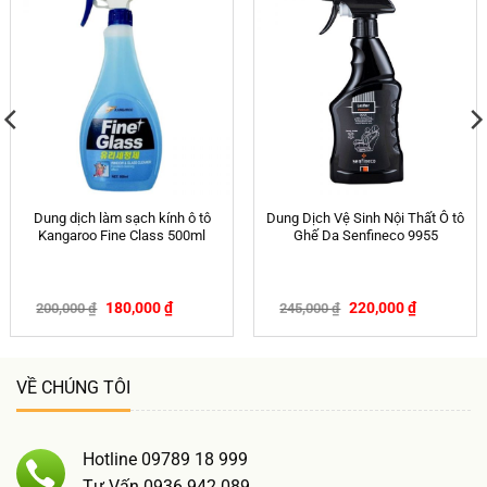
Dung dịch làm sạch kính ô tô
Dung Dịch Vệ Sinh Nội Thất Ô tô
Kangaroo Fine Class 500ml
Ghế Da Senfineco 9955
180,000
₫
220,000
₫
200,000
₫
245,000
₫
-10%
-10%
VỀ CHÚNG TÔI
Hotline 09789 18 999
Tư Vấn 0936 942 089