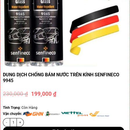
DUNG DỊCH CHỐNG BÁM NƯỚC TRÊN KÍNH SENFINECO
9945
230,000
₫
199,000
₫
-13%
Tình Trạng:
Còn Hàng
Vận chuyển: