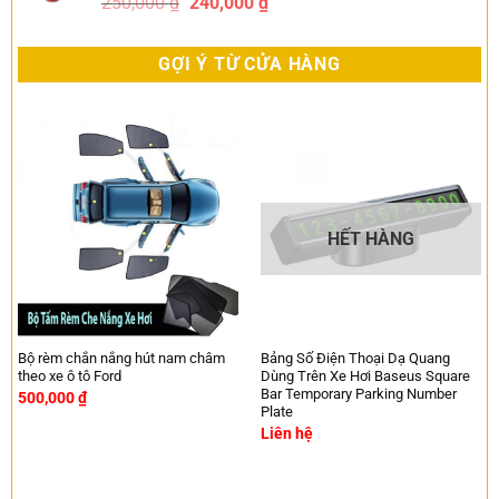
250,000
₫
240,000
₫
-4%
GỢI Ý TỪ CỬA HÀNG
HẾT HÀNG
Bộ rèm chắn nắng hút nam châm
Bảng Số Điện Thoại Dạ Quang
theo xe ô tô Ford
Dùng Trên Xe Hơi Baseus Square
Bar Temporary Parking Number
500,000
₫
Plate
Liên hệ