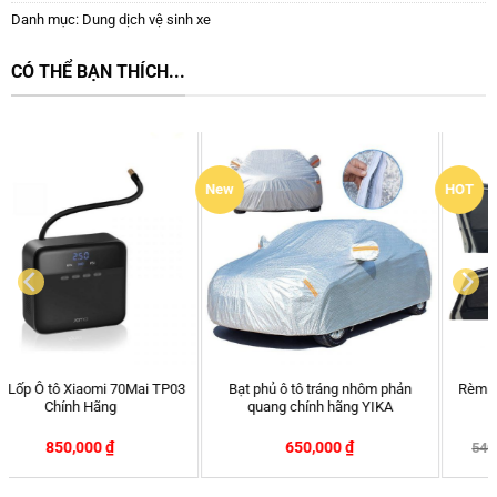
Danh mục:
Dung dịch vệ sinh xe
CÓ THỂ BẠN THÍCH...
New
HOT
Bạt phủ ô tô tráng nhôm phản
Rèm Nam Châm Ô tô Ford Fiesta
quang chính hãng YIKA
– Chính hãng APA
650,000
₫
399,000
₫
540,000
₫
-26%