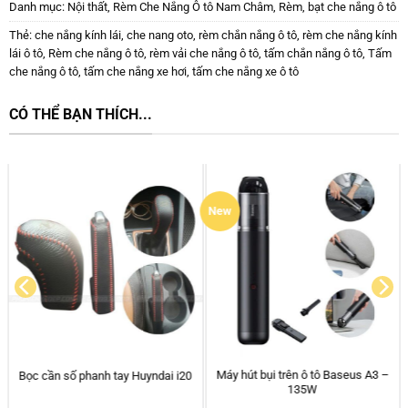
Danh mục:
Nội thất
,
Rèm Che Nắng Ô tô Nam Châm
,
Rèm, bạt che nắng ô tô
Thẻ:
che nắng kính lái
,
che nang oto
,
rèm chắn nắng ô tô
,
rèm che nắng kính
lái ô tô
,
Rèm che nắng ô tô
,
rèm vải che nắng ô tô
,
tấm chắn nắng ô tô
,
Tấm
che nắng ô tô
,
tấm che nắng xe hơi
,
tấm che nắng xe ô tô
CÓ THỂ BẠN THÍCH...
New
Chia Tẩu Sạc Ô tô Baseus 2 cổng
Thảm lót sàn ô tô Kata Thái Lan
+ 1 TypeC + 1 USB Sạc Nhanh
Toyota Corolla Cross
30W