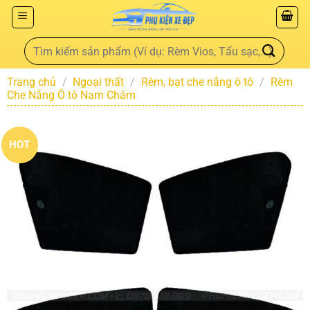
Trang chủ
/
Ngoại thất
/
Rèm, bạt che nắng ô tô
/
Rèm
Che Nắng Ô tô Nam Châm
HOT