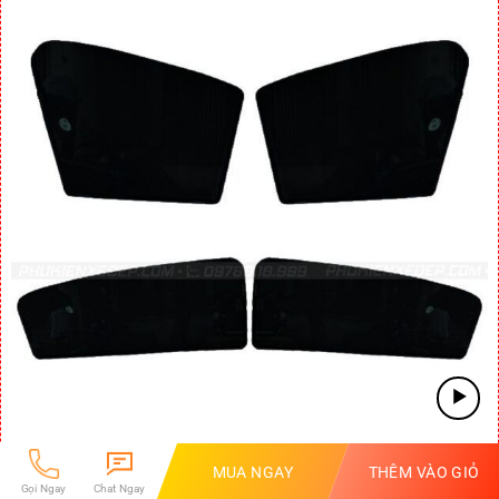
MUA NGAY
THÊM VÀO GIỎ
RÈM CHE NẮNG Ô TÔ NAM CHÂM PEUGEOT 508
Gọi Ngay
Chat Ngay