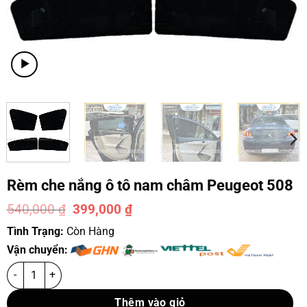
Rèm che nắng ô tô nam châm Peugeot 508
540,000
₫
399,000
₫
-26%
Tình Trạng:
Còn Hàng
Vận chuyển:
Thêm vào giỏ