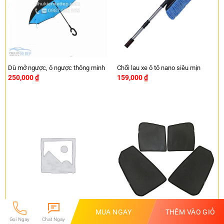
Dù mở ngược, ô ngược thông minh
Chổi lau xe ô tô nano siêu mịn
250,000
₫
159,000
₫
MUA NGAY
THÊM VÀO GIỎ
Bọc vô lăng Sparco chính hãng
Rèm che nắng theo xe MERCEDES
Gọi Ngay
Chat Ngay
1114BL
GLC 200-250-300