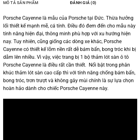
MÔ TẢ SẢN PHẨM
ĐÁNH GIÁ (0)
Porsche Cayenne là mẫu của Porsche tại Đức. Thừa hưởng
lối thiết kế mạnh mẽ, cá tính. Điều đó đem đến cho mẫu này
tính năng hiện đại, thông minh phù hợp với xu hướng hiện
nay. Tuy nhiên, cũng giống các dòng xe khác, Porsche
Cayenne có thiết kế lõm nền rất dễ bám bẩn, bong tróc khi bị
dẫm lên nhiều. Vì vậy, việc trang bị 1 bộ thảm lót sàn ô tô
Porsche Cayenne là điều rất cần thiết. Nổi bật trong phân
khúc thảm lót sàn cao cấp thì với tính năng chống bám bẩn,
bong tróc, trơn trượt và không gây mùi chính là sự lựa chọn
hoàn hảo dành cho chiếc Porsche Cayenne này.