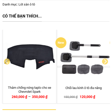
Danh mục:
Lót sàn ô tô
CÓ THỂ BẠN THÍCH...
New
HOT
 cho xe
Rèm che nắng ô tô theo
Chổi lau kính ô tô đa năng
Deawoo Nubira
000
₫
120,000
₫
399,000
₫
150,000
₫
540,000
₫
-20%
-