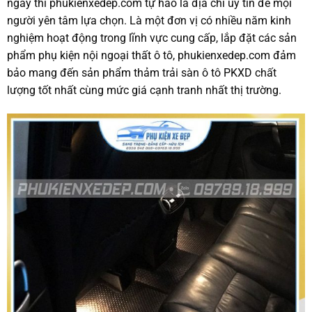
ngày thì phukienxedep.com tự hào là địa chỉ uy tín để mọi
người yên tâm lựa chọn. Là một đơn vị có nhiều năm kinh
nghiệm hoạt động trong lĩnh vực cung cấp, lắp đặt các sản
phẩm phụ kiện nội ngoại thất ô tô, phukienxedep.com đảm
bảo mang đến sản phẩm thảm trải sàn ô tô PKXD chất
lượng tốt nhất cùng mức giá cạnh tranh nhất thị trường.