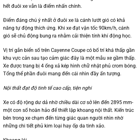
hết đuôi xe vẫn là điểm nhấn chính.
Điểm đáng chú ý nhất ở đuôi xe là cánh lướt gió có khả
năng tự động thích ứng. Khi xe đạt vận tốc 90km/h, cánh
gió sẽ chủ động bung ra nhằm cải thiện tính khí động học.
Vị trí gắn biển số trên Cayenne Coupe có bố trí khá thấp gần
khu vực cản sau tạo cảm giác đây là một mẫu xe gầm thấp.
Xe được trang bị 4 ống xả kép hình chữ nhật phủ crom bóng.
Tổng thể phần đuôi mang đến cái nhìn đầy ấn tượng.
Nội thất đạt độ tinh tế cao cấp, tiện nghi
Xe có độ rộng dư dả nhờ chiều dài cơ sở lên đến 2895 mm-
một con số hoàn hảo để thiết lập khoang nội thất. Kiến trúc
bên trong xe chạm đến từng giác quan người nhìn nhờ
những chi tiết phủ kim loại hay ốp da tinh xảo.