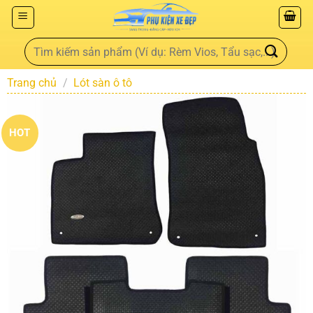
Trang chủ
/
Lót sàn ô tô
HOT