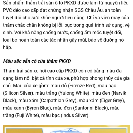
Sản phẩm thảm trải sàn ô tô PKXD được làm từ nguyên liệu
PVC dẻo cao cấp đạt chứng nhận SGS Châu Âu, an toàn
tuyệt đối cho sức khỏe người tiêu dùng. Chỉ và viền may của
thảm chắc chắn không bị lỗi, bục trong quá trình sử dụng, vệ
sinh. Với khả năng chống nước, chống ẩm mốc tuyệt đối,
loại bỏ hoàn toàn các tác nhân gây mùi, bảo vệ đường hô
hấp.
Màu sắc sẵn có của thảm PKXD
Thảm trải sàn xe hơi cao cấp PKXD còn có bảng màu đa
dạng làm nổi bật cá tính của xe, phù hợp phong thủy của gia
chủ. Màu của xe gồm: màu đỏ (Firenze Red), màu bạc
(Silicon Silver), màu trắng (Yulong White), màu đen (Narvik
Black), màu xám (Carpathian Grey), màu xám (Eiger Grey),
màu xanh (Byron Blue), màu đen (Santorini Black), màu
trắng (Fuji White), màu bạc (Indus Silver).