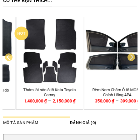
CÓ THỂ BẠN THÍCH...
HOT
Thảm lót sàn ô tô Kata Toyota
Rèm Nam Châm Ô tô MG5 –
Camry
Chính Hãng APA
–
–
1,400,000
₫
2,150,000
₫
350,000
₫
399,000
₫
MÔ TẢ SẢN PHẨM
ĐÁNH GIÁ (0)