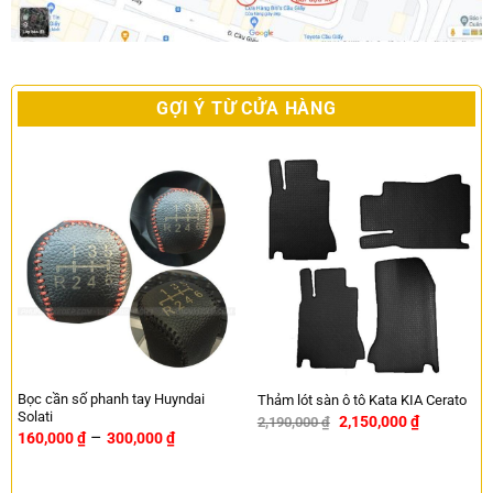
GỢI Ý TỪ CỬA HÀNG
Bọc cần số phanh tay Huyndai
Thảm lót sàn ô tô Kata KIA Cerato
Solati
2,150,000
₫
2,190,000
₫
-2%
–
160,000
₫
300,000
₫