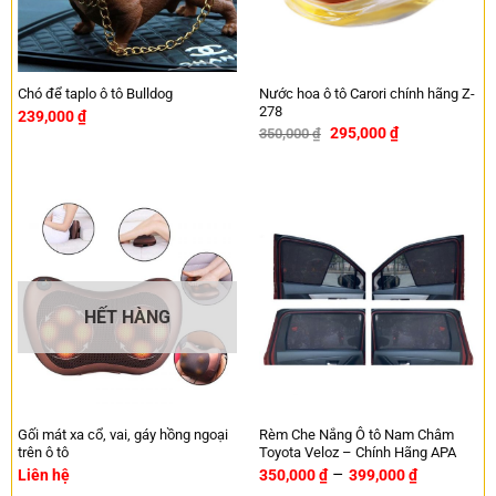
Nước hoa ô tô Carori chính hãng Z-
Chó để taplo ô tô Bulldog
278
239,000
₫
295,000
₫
350,000
₫
-16%
HẾT HÀNG
Gối mát xa cổ, vai, gáy hồng ngoại
Rèm Che Nắng Ô tô Nam Châm
trên ô tô
Toyota Veloz – Chính Hãng APA
–
Liên hệ
350,000
₫
399,000
₫