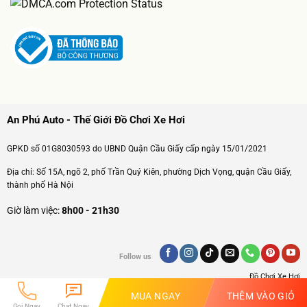
An Phú Auto - Thế Giới Đồ Chơi Xe Hơi
GPKD số 01G8030593 do UBND Quận Cầu Giấy cấp ngày 15/01/2021
Địa chỉ: Số 15A, ngõ 2, phố Trần Quý Kiên, phường Dịch Vọng, quận Cầu Giấy,
thành phố Hà Nội
Giờ làm việc:
8h00 - 21h30
Follow us
Đồ Chơi Xe Hơi
MUA NGAY
THÊM VÀO GIỎ
Gọi Ngay
Chat Ngay