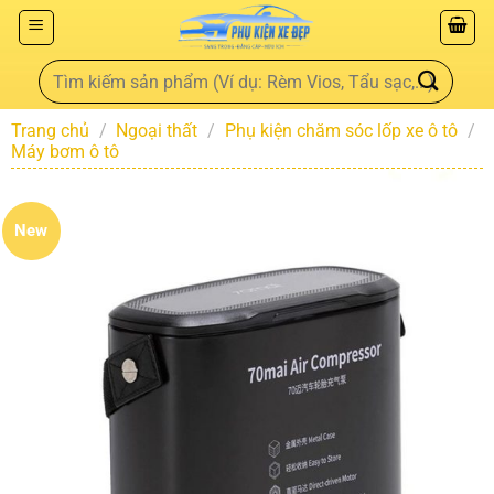
Trang chủ
/
Ngoại thất
/
Phụ kiện chăm sóc lốp xe ô tô
/
Máy bơm ô tô
New