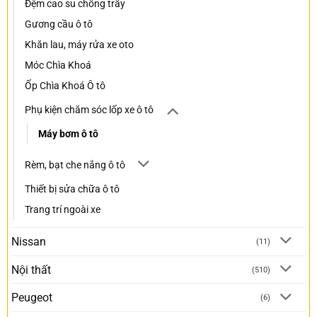
Đệm cao su chống trầy
Gương cầu ô tô
Khăn lau, máy rửa xe oto
Móc Chìa Khoá
Ốp Chìa Khoá Ô tô
Phụ kiện chăm sóc lốp xe ô tô
Máy bơm ô tô
Rèm, bạt che nắng ô tô
Thiết bị sửa chữa ô tô
Trang trí ngoài xe
Nissan
(11)
Nội thất
(510)
Peugeot
(6)