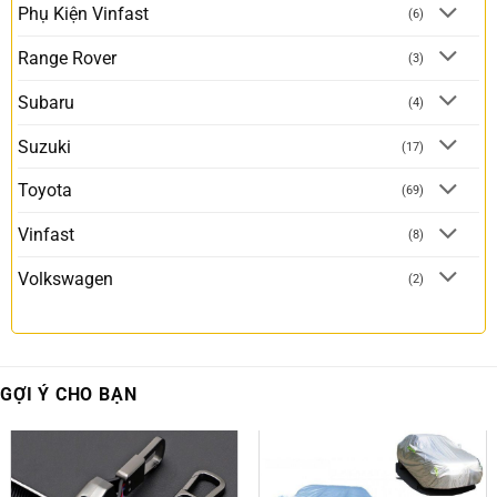
Phụ Kiện Vinfast
(6)
Range Rover
(3)
Subaru
(4)
Suzuki
(17)
Toyota
(69)
Vinfast
(8)
Volkswagen
(2)
GỢI Ý CHO BẠN