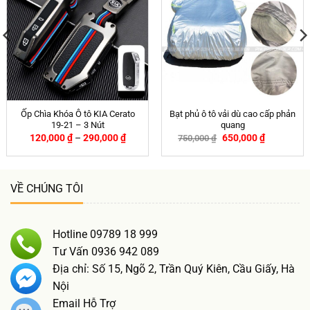
Ốp Chìa Khóa Ô tô KIA Cerato
Bạt phủ ô tô vải dù cao cấp phản
19-21 – 3 Nút
quang
120,000
₫
–
290,000
₫
650,000
₫
750,000
₫
-13%
VỀ CHÚNG TÔI
Hotline 09789 18 999
Tư Vấn 0936 942 089
Địa chỉ: Số 15, Ngõ 2, Trần Quý Kiên, Cầu Giấy, Hà
Nội
Email Hỗ Trợ