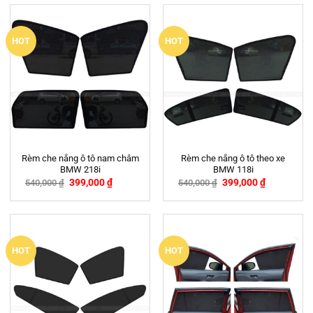
HOT
HOT
Rèm che nắng ô tô nam châm
Rèm che nắng ô tô theo xe
BMW 218i
BMW 118i
399,000
₫
399,000
₫
540,000
₫
540,000
₫
-26%
-26%
HOT
HOT