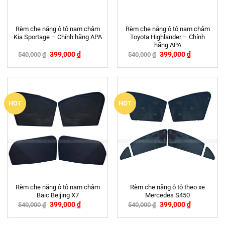
Rèm che nắng ô tô nam châm
Rèm che nắng ô tô nam châm
Kia Sportage – Chính hãng APA
Toyota Highlander – Chính
hãng APA
399,000
₫
399,000
₫
540,000
₫
540,000
₫
-26%
-26%
HOT
HOT
Rèm che nắng ô tô nam châm
Rèm che nắng ô tô theo xe
Baic Beijing X7
Mercedes S450
399,000
₫
399,000
₫
540,000
₫
540,000
₫
-26%
-26%