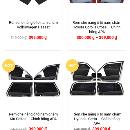
Rèm che nắng ô tô nam châm
Rèm che nắng ô tô nam châm
Volkswagen Passat
Toyota Corolla Cross – Chính
hãng APA
399,000
₫
300,000
₫
–
399,000
₫
540,000
₫
-26%
HOT
HOT
Rèm che nắng ô tô nam châm
Rèm che nắng ô tô nam châm
Kia Seltos – Chính hãng APA
Hyundai Creta – Chính hãng
APA
399,000
₫
399,000
₫
540,000
₫
540,000
₫
-26%
-26%