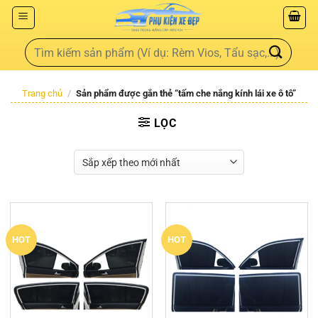
Trang chủ
/
Sản phẩm được gắn thẻ “tấm che nắng kính lái xe ô tô”
LỌC
HOT
HOT