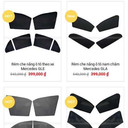
HOT
New
Rèm che nắng ô tô theo xe
Rèm che nắng ô tô nam châm
Mercedes GLE
Mercedes GLA
399,000
₫
399,000
₫
540,000
₫
540,000
₫
-26%
-26%
HOT
HOT