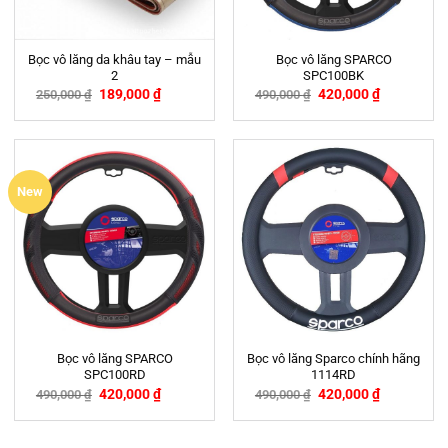
Bọc vô lăng da khâu tay – mẫu
Bọc vô lăng SPARCO
2
SPC100BK
189,000
₫
420,000
₫
250,000
₫
490,000
₫
-24%
-14%
New
Bọc vô lăng SPARCO
Bọc vô lăng Sparco chính hãng
SPC100RD
1114RD
420,000
₫
420,000
₫
490,000
₫
490,000
₫
-14%
-14%