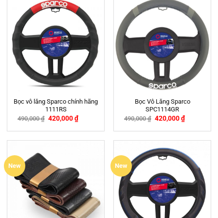
Bọc vô lăng Sparco chính hãng
Bọc Vô Lăng Sparco
1111RS
SPC1114GR
420,000
₫
420,000
₫
490,000
₫
490,000
₫
-14%
-14%
New
New