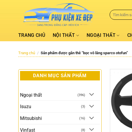
TRANG CHỦ
NỘI THẤT
NGOẠI THẤT
C
Trang chủ
/
Sản phẩm được gắn thẻ “bọc vô lăng sparco otofun”
DANH MỤC SẢN PHẨM
Ngoại thất
(396)
Isuzu
(3)
Mitsubishi
(16)
Vinfast
(8)