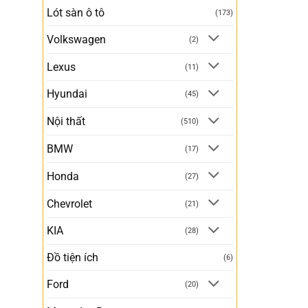
Lót sàn ô tô
(173)
Volkswagen
(2)
Lexus
(11)
Hyundai
(45)
Nội thất
(510)
BMW
(17)
Honda
(27)
Chevrolet
(21)
KIA
(28)
Đồ tiện ích
(6)
Ford
(20)