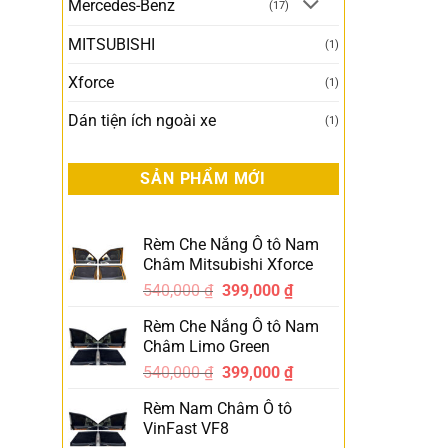
Mercedes-Benz
(17)
MITSUBISHI
(1)
Xforce
(1)
Dán tiện ích ngoài xe
(1)
SẢN PHẨM MỚI
Rèm Che Nắng Ô tô Nam
Châm Mitsubishi Xforce
540,000
₫
399,000
₫
-26%
Rèm Che Nắng Ô tô Nam
Châm Limo Green
540,000
₫
399,000
₫
-26%
Rèm Nam Châm Ô tô
VinFast VF8