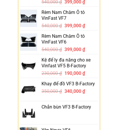
540,000
₫
399,000
₫
-26%
Rèm Nam Châm Ô tô
VinFast VF7
540,000
₫
399,000
₫
-26%
Rèm Nam Châm Ô tô
VinFast VF6
540,000
₫
399,000
₫
-26%
Kệ để ly đa năng cho xe
Vinfast VF5 B-Factory
230,000
₫
190,000
₫
-17%
Khay để đồ VF3 B-Factory
350,000
₫
340,000
₫
-3%
Chắn bùn VF3 B-Factory