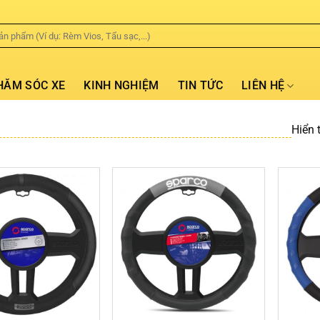
HĂM SÓC XE
KINH NGHIỆM
TIN TỨC
LIÊN HỆ
Hiển t