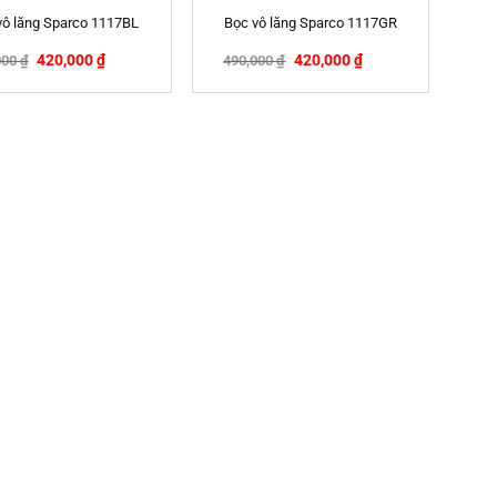
vô lăng Sparco 1117BL
Bọc vô lăng Sparco 1117GR
420,000
₫
420,000
₫
000
₫
490,000
₫
-14%
-14%