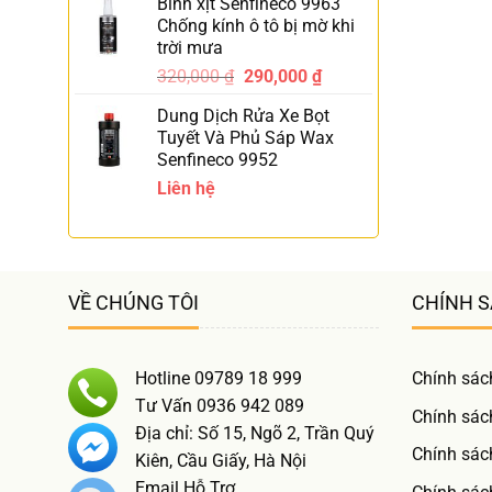
Bình xịt Senfineco 9963
Chống kính ô tô bị mờ khi
trời mưa
320,000
₫
290,000
₫
-9%
Dung Dịch Rửa Xe Bọt
Tuyết Và Phủ Sáp Wax
Senfineco 9952
Liên hệ
VỀ CHÚNG TÔI
CHÍNH 
Hotline 09789 18 999
Chính sác
Tư Vấn 0936 942 089
Chính sác
Địa chỉ: Số 15, Ngõ 2, Trần Quý
Chính sác
Kiên, Cầu Giấy, Hà Nội
Email Hỗ Trợ