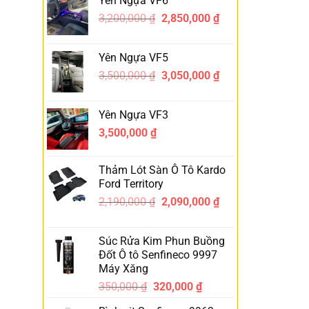
Yên Ngựa VF6
3,200,000
₫
2,850,000
₫
-11%
Yên Ngựa VF5
3,500,000
₫
3,050,000
₫
-13%
Yên Ngựa VF3
3,500,000
₫
Thảm Lót Sàn Ô Tô Kardo
Ford Territory
2,190,000
₫
2,090,000
₫
-5%
Súc Rửa Kim Phun Buồng
Đốt Ô tô Senfineco 9997
Máy Xăng
350,000
₫
320,000
₫
-9%