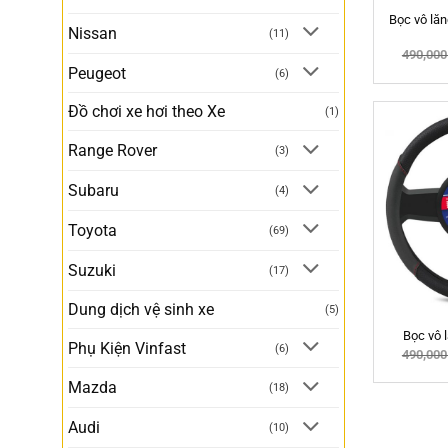
Bọc vô l
Nissan
(11)
490,00
Peugeot
(6)
Đồ chơi xe hơi theo Xe
(1)
Range Rover
(3)
Subaru
(4)
Toyota
(69)
Suzuki
(17)
Dung dịch vệ sinh xe
(5)
Bọc vô
Phụ Kiện Vinfast
(6)
490,00
Mazda
(18)
Audi
(10)