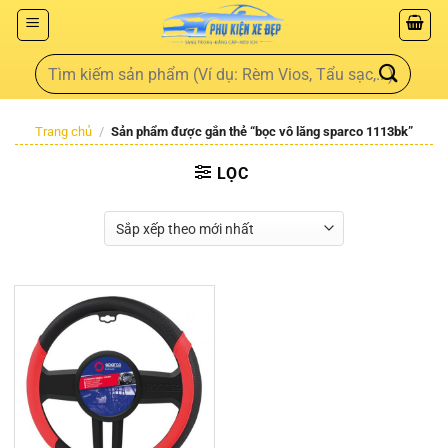
Trang chủ
/
Sản phẩm được gắn thẻ “bọc vô lăng sparco 1113bk”
LỌC