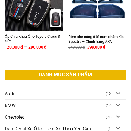
Ốp Chìa Khoá Ô tô Toyota Cross 3
Rèm che nắng ô tô nam châm Kia
Nút
Spectra – Chính hãng APA
–
120,000
₫
290,000
₫
399,000
₫
540,000
₫
-26%
DANH MỤC SẢN PHẨM
Audi
(10)
BMW
(17)
Chevrolet
(21)
Dán Decal Xe Ô tô - Tem Xe Theo Yêu Cầu
(1)