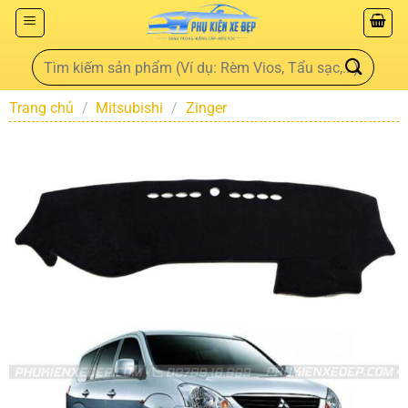
Trang chủ
/
Mitsubishi
/
Zinger