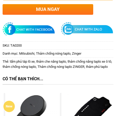
MUA NGAY
SKU:
TA0200
Danh mục:
Mitsubishi
,
Thảm chống nóng taplo
,
Zinger
Thẻ:
tấm phủ táp lô xe
,
thảm che nắng taplo
,
thảm chống nắng taplo xe ô tô
,
thảm chống nóng taplo
,
Thảm chống nóng taplo ZINGER
,
thảm phủ taplo
CÓ THỂ BẠN THÍCH...
New