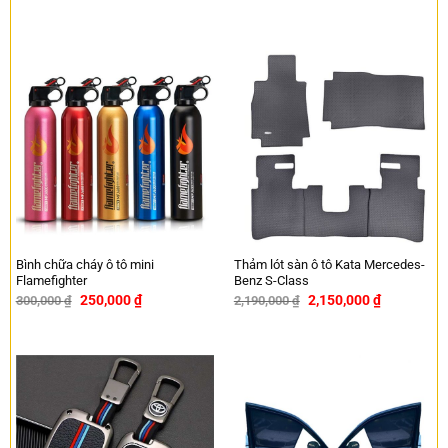
Bình chữa cháy ô tô mini
Thảm lót sàn ô tô Kata Mercedes-
Flamefighter
Benz S-Class
250,000
₫
2,150,000
₫
300,000
₫
2,190,000
₫
-17%
-2%