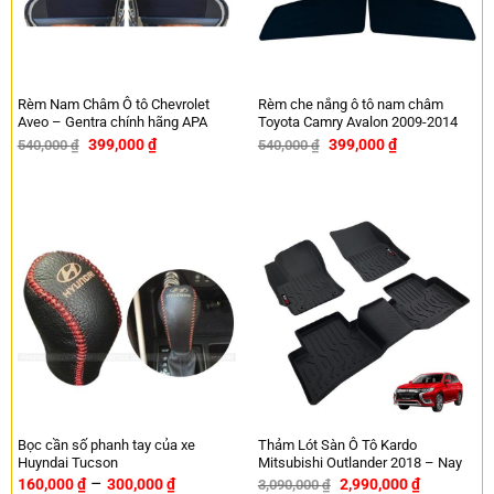
Rèm Nam Châm Ô tô Chevrolet
Rèm che nắng ô tô nam châm
Aveo – Gentra chính hãng APA
Toyota Camry Avalon 2009-2014
399,000
₫
399,000
₫
540,000
₫
540,000
₫
-26%
-26%
Bọc cần số phanh tay của xe
Thảm Lót Sàn Ô Tô Kardo
Huyndai Tucson
Mitsubishi Outlander 2018 – Nay
–
160,000
₫
300,000
₫
2,990,000
₫
3,090,000
₫
-3%