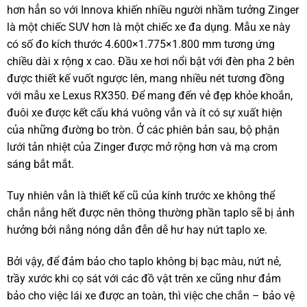
hơn hẳn so với Innova khiến nhiều người nhầm tưởng Zinger
là một chiếc SUV hơn là một chiếc xe đa dụng. Mẫu xe này
có số đo kích thước 4.600×1.775×1.800 mm tương ứng
chiều dài x rộng x cao. Đầu xe hơi nổi bật với đèn pha 2 bên
được thiết kế vuốt ngược lên, mang nhiều nét tương đồng
với mẫu xe Lexus RX350. Để mang đến vẻ đẹp khỏe khoắn,
đuôi xe được kết cấu khá vuông vắn và ít có sự xuất hiện
của những đường bo tròn. Ở các phiên bản sau, bộ phận
lưới tản nhiệt của Zinger được mở rộng hơn và mạ crom
sáng bắt mắt.
Tuy nhiên vẫn là thiết kế cũ của kính trước xe không thể
chắn nắng hết được nên thông thường phần taplo sẽ bị ảnh
hưởng bởi nắng nóng dẫn đễn dễ hư hay nứt taplo xe.
Bởi vậy, để đảm bảo cho taplo không bị bạc màu, nứt nẻ,
trầy xước khi cọ sát với các đồ vật trên xe cũng như đảm
bảo cho việc lái xe được an toàn, thì việc che chắn – bảo vệ