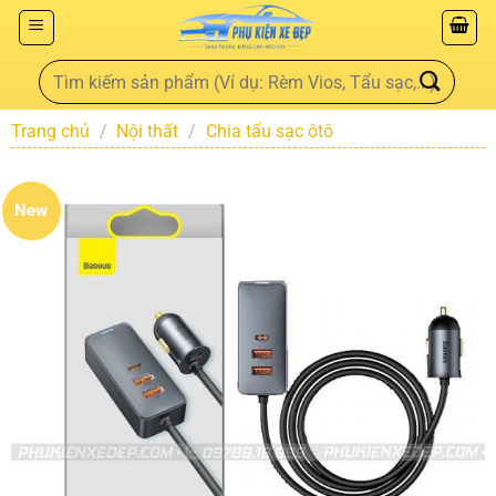
Trang chủ
/
Nội thất
/
Chia tẩu sạc ôtô
New