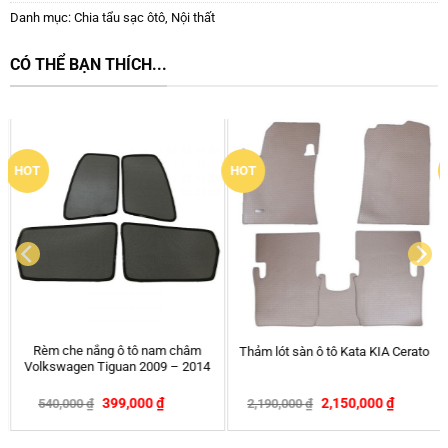
Danh mục:
Chia tẩu sạc ôtô
,
Nội thất
CÓ THỂ BẠN THÍCH...
New
Thảm lót sàn ô tô Kata Thái Lan
Ốp Chìa Khóa Ô tô Honda 3 Nút –
Toyota Sienna
CRV, City, Civic
–
–
1,200,000
₫
3,190,000
₫
120,000
₫
290,000
₫