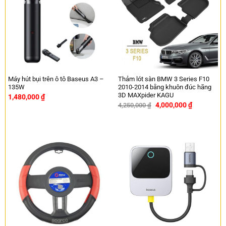
Máy hút bụi trên ô tô Baseus A3 –
Thảm lót sàn BMW 3 Series F10
135W
2010-2014 bằng khuôn đúc hãng
3D MAXpider KAGU
1,480,000
₫
4,000,000
₫
4,250,000
₫
-6%