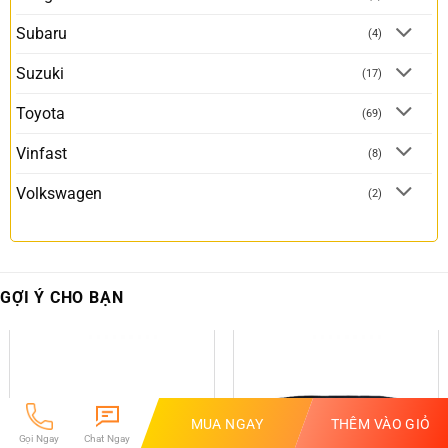
Subaru
(4)
Suzuki
(17)
Toyota
(69)
Vinfast
(8)
Volkswagen
(2)
GỢI Ý CHO BẠN
MUA NGAY
THÊM VÀO GIỎ
Gọi Ngay
Chat Ngay