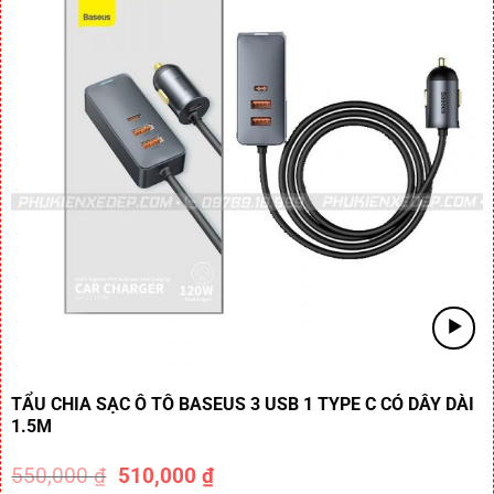
TẨU CHIA SẠC Ô TÔ BASEUS 3 USB 1 TYPE C CÓ DÂY DÀI
1.5M
550,000
₫
510,000
₫
-7%