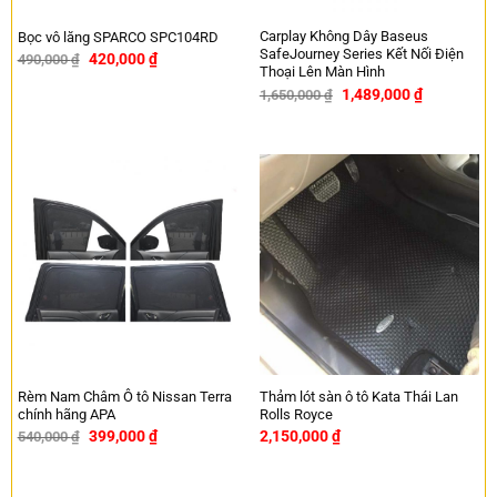
Carplay Không Dây Baseus
Bọc vô lăng SPARCO SPC104RD
SafeJourney Series Kết Nối Điện
420,000
₫
490,000
₫
-14%
Thoại Lên Màn Hình
1,489,000
₫
1,650,000
₫
-10%
Rèm Nam Châm Ô tô Nissan Terra
Thảm lót sàn ô tô Kata Thái Lan
chính hãng APA
Rolls Royce
399,000
₫
2,150,000
₫
540,000
₫
-26%