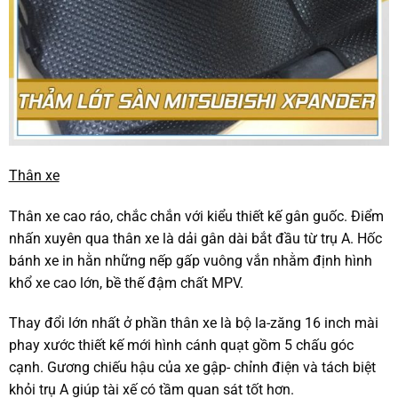
Thân xe
Thân xe cao ráo, chắc chắn với kiểu thiết kế gân guốc. Điểm
nhấn xuyên qua thân xe là dải gân dài bắt đầu từ trụ A. Hốc
bánh xe in hằn những nếp gấp vuông vắn nhằm định hình
khổ xe cao lớn, bề thế đậm chất MPV.
Thay đổi lớn nhất ở phần thân xe là bộ la-zăng 16 inch mài
phay xước thiết kế mới hình cánh quạt gồm 5 chấu góc
cạnh. Gương chiếu hậu của xe gập- chỉnh điện và tách biệt
khỏi trụ A giúp tài xế có tầm quan sát tốt hơn.