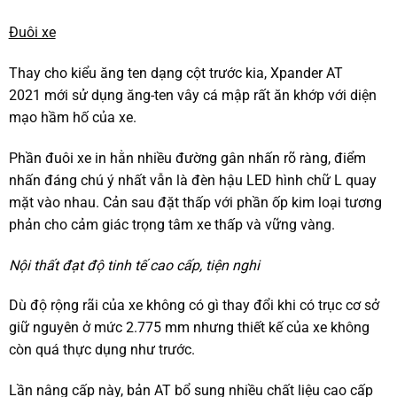
Đuôi xe
Thay cho kiểu ăng ten dạng cột trước kia, Xpander AT
2021 mới sử dụng ăng-ten vây cá mập rất ăn khớp với diện
mạo hầm hố của xe.
Phần đuôi xe in hằn nhiều đường gân nhấn rõ ràng, điểm
nhấn đáng chú ý nhất vẫn là đèn hậu LED hình chữ L quay
mặt vào nhau. Cản sau đặt thấp với phần ốp kim loại tương
phản cho cảm giác trọng tâm xe thấp và vững vàng.
Nội thất đạt độ tinh tế cao cấp, tiện nghi
Dù độ rộng rãi của xe không có gì thay đổi khi có trục cơ sở
giữ nguyên ở mức 2.775 mm nhưng thiết kế của xe không
còn quá thực dụng như trước.
Lần nâng cấp này, bản AT bổ sung nhiều chất liệu cao cấp