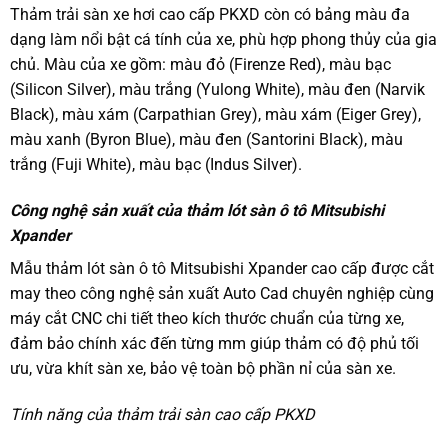
Thảm trải sàn xe hơi cao cấp PKXD còn có bảng màu đa
dạng làm nổi bật cá tính của xe, phù hợp phong thủy của gia
chủ. Màu của xe gồm: màu đỏ (Firenze Red), màu bạc
(Silicon Silver), màu trắng (Yulong White), màu đen (Narvik
Black), màu xám (Carpathian Grey), màu xám (Eiger Grey),
màu xanh (Byron Blue), màu đen (Santorini Black), màu
trắng (Fuji White), màu bạc (Indus Silver).
Công nghệ sản xuất của thảm lót sàn ô tô Mitsubishi
Xpander
Mẫu thảm lót sàn ô tô Mitsubishi Xpander cao cấp được cắt
may theo công nghệ sản xuất Auto Cad chuyên nghiệp cùng
máy cắt CNC chi tiết theo kích thước chuẩn của từng xe,
đảm bảo chính xác đến từng mm giúp thảm có độ phủ tối
ưu, vừa khít sàn xe, bảo vệ toàn bộ phần nỉ của sàn xe.
Tính năng của thảm trải sàn cao cấp PKXD