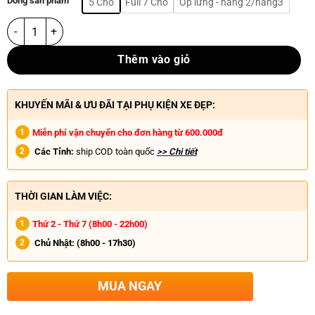
Dòng sản phẩm
5 Chỗ
Full 7 Chỗ
Ốp lưng - hàng 2/hàng3
Thêm vào giỏ
KHUYẾN MÃI & ƯU ĐÃI TẠI PHỤ KIỆN XE ĐẸP:
Miễn phí vận chuyển cho đơn hàng từ 600.000đ
Các Tỉnh:
ship COD toàn quốc
>> Chi tiết
THỜI GIAN LÀM VIỆC:
Thứ 2 - Thứ 7 (8h00 - 22h00)
Chủ Nhật:
(8h00 - 17h30)
MUA NGAY