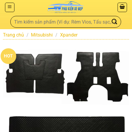
Trang chủ
/
Mitsubishi
/
Xpander
HOT