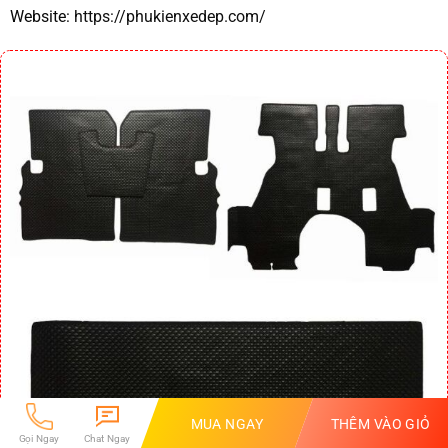
Website:
https://phukienxedep.com/
MUA NGAY
THÊM VÀO GIỎ
Gọi Ngay
Chat Ngay