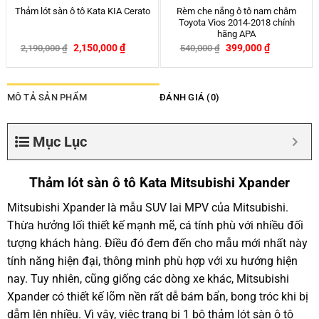
Thảm lót sàn ô tô Kata Chevrolet
Ốp Chìa Khóa Ô tô Mazda Form
Colorado
Dài – 2, 3, 6, CX5, CX8
–
2,150,000
₫
120,000
₫
290,000
₫
2,190,000
₫
-2%
MÔ TẢ SẢN PHẨM
ĐÁNH GIÁ (0)
Mục Lục
Thảm lót sàn ô tô Kata Mitsubishi Xpander
Mitsubishi Xpander là mẫu SUV lai MPV của Mitsubishi.
Thừa hưởng lối thiết kế mạnh mẽ, cá tính phù với nhiều đối
tượng khách hàng. Điều đó đem đến cho mẫu mới nhất này
tính năng hiện đại, thông minh phù hợp với xu hướng hiện
nay. Tuy nhiên, cũng giống các dòng xe khác, Mitsubishi
Xpander có thiết kế lõm nền rất dễ bám bẩn, bong tróc khi bị
dẫm lên nhiều. Vì vậy, việc trang bị 1 bộ thảm lót sàn ô tô