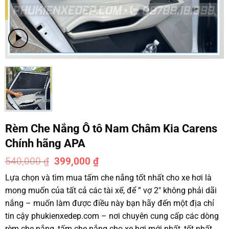
Rèm Che Nắng Ô tô Nam Châm Kia Carens
Chính hãng APA
540,000
₫
399,000
₫
-26%
Lựa chọn và tìm mua tấm che nắng tốt nhất cho xe hơi là
mong muốn của tất cả các tài xế, để ” vợ 2″ không phải dãi
nắng – muốn làm được điều này bạn hãy đến một địa chỉ
tin cậy phukienxedep.com – nơi chuyên cung cấp các dòng
rèm che nắng, tấm che nắng cho xe hơi mới nhất, tốt nhất,