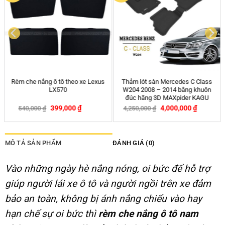
Thảm lót sàn ô tô Kata Thái Lan
Thảm lót sàn ô tô Kata Chevrolet
Audi A4
Colorado
2,150,000
₫
2,150,000
₫
2,190,000
₫
2,190,000
₫
-2%
-2%
MÔ TẢ SẢN PHẨM
ĐÁNH GIÁ (0)
Vào những ngày hè nắng nóng, oi bức để hỗ trợ
giúp người lái xe ô tô và người ngồi trên xe đảm
bảo an toàn, không bị ánh nắng chiếu vào hay
hạn chế sự oi bức thì
rèm che nắng ô tô nam