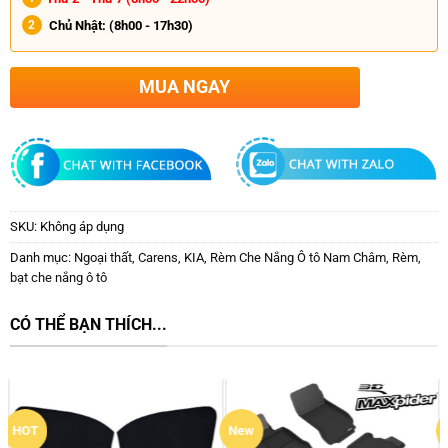
Chủ Nhật:
(8h00 - 17h30)
MUA NGAY
SKU:
Không áp dụng
Danh mục:
Ngoại thất
,
Carens
,
KIA
,
Rèm Che Nắng Ô tô Nam Châm
,
Rèm,
bạt che nắng ô tô
CÓ THỂ BẠN THÍCH...
New
New