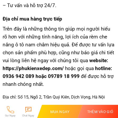
– Tư vấn và hỗ trợ 24/7.
Địa chỉ mua hàng trực tiếp
Trên đây là những thông tin giúp mọi người hiểu
rõ hơn với những tính năng, lợi ích của rèm che
nắng ô tô nam châm hiệu quả. Để được tư vấn lựa
chọn sản phẩm phù hợp, cũng như báo giá chi tiết
vui lòng liên hệ ngay với chúng tôi qua
website:
https://phukienxedep.com/
hoặc gọi qua
hotline:
0936 942 089 hoặc 09789 18 999
để được hỗ trợ
nhanh chóng nhất.
Địa chỉ:
Số 15, Ngõ 2, Trần Quý Kiên, Dịch Vọng, Hà Nội
Website:
https://phukienxedep.com/
MUA NGAY
THÊM VÀO GIỎ
Gọi Ngay
Chat Ngay