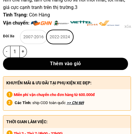
giá cực cạnh tranh trên thị trường.3
Tình Trạng:
Còn Hàng
Vận chuyển:
XÓA
Đời Xe
2007-2016
2022-2024
Thêm vào giỏ
KHUYẾN MÃI & ƯU ĐÃI TẠI PHỤ KIỆN XE ĐẸP:
Miễn phí vận chuyển cho đơn hàng từ 600.000đ
Các Tỉnh:
ship COD toàn quốc
>> Chi tiết
THỜI GIAN LÀM VIỆC:
Thứ 2 - Thứ 7 (8h00 - 22h00)