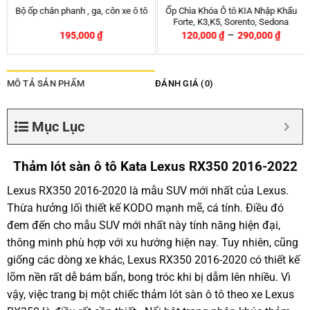
hập Khẩu
Rèm che nắng ô tô nam châm
Bộ kích bình ô tô Baseus 
Sedona
Hyundai Getz – Chính hãng APA
sạc dự phòng 10000mA
00
₫
399,000
₫
1,100,000
₫
540,000
₫
1,200,000
₫
-26%
MÔ TẢ SẢN PHẨM
ĐÁNH GIÁ (0)
Mục Lục
Thảm lót sàn ô tô Kata Lexus RX350 2016-2022
Lexus RX350 2016-2020 là mẫu SUV mới nhất của Lexus.
Thừa hưởng lối thiết kế KODO mạnh mẽ, cá tính. Điều đó
đem đến cho mẫu SUV mới nhất này tính năng hiện đại,
thông minh phù hợp với xu hướng hiện nay. Tuy nhiên, cũng
giống các dòng xe khác, Lexus RX350 2016-2020 có thiết kế
lõm nền rất dễ bám bẩn, bong tróc khi bị dẫm lên nhiều. Vì
vậy, việc trang bị một chiếc thảm lót sàn ô tô theo xe Lexus