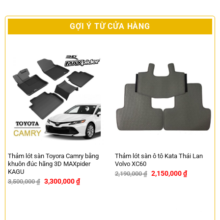
GỢI Ý TỪ CỬA HÀNG
Thảm lót sàn Toyora Camry bằng
Thảm lót sàn ô tô Kata Thái Lan
khuôn đúc hãng 3D MAXpider
Volvo XC60
KAGU
2,150,000
₫
2,190,000
₫
-2%
3,300,000
₫
3,500,000
₫
-6%