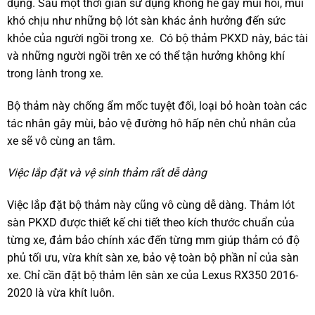
dụng. Sau một thời gian sử dụng không hề gây mùi hôi, mùi
khó chịu như những bộ lót sàn khác ảnh hưởng đến sức
khỏe của người ngồi trong xe. Có bộ thảm PKXD này, bác tài
và những người ngồi trên xe có thể tận hưởng không khí
trong lành trong xe.
Bộ thảm này chống ẩm mốc tuyệt đối, loại bỏ hoàn toàn các
tác nhân gây mùi, bảo vệ đường hô hấp nên chủ nhân của
xe sẽ vô cùng an tâm.
Việc lắp đặt và vệ sinh thảm rất dễ dàng
Việc lắp đặt bộ thảm này cũng vô cùng dễ dàng. Thảm lót
sàn PKXD được thiết kế chi tiết theo kích thước chuẩn của
từng xe, đảm bảo chính xác đến từng mm giúp thảm có độ
phủ tối ưu, vừa khít sàn xe, bảo vệ toàn bộ phần nỉ của sàn
xe. Chỉ cần đặt bộ thảm lên sàn xe của Lexus RX350 2016-
2020 là vừa khít luôn.