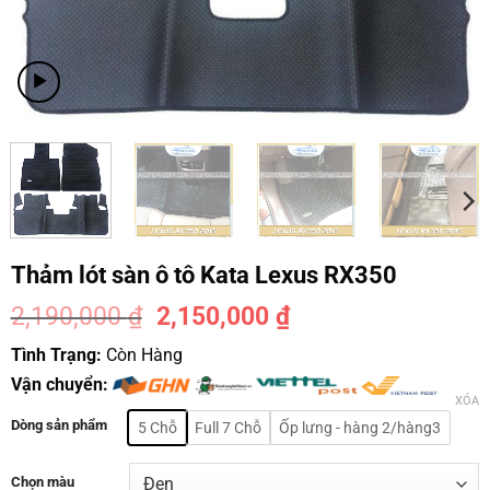
Thảm lót sàn ô tô Kata Lexus RX350
2,190,000
₫
2,150,000
₫
-2%
Tình Trạng:
Còn Hàng
Vận chuyển:
XÓA
Dòng sản phẩm
5 Chỗ
Full 7 Chỗ
Ốp lưng - hàng 2/hàng3
Chọn màu