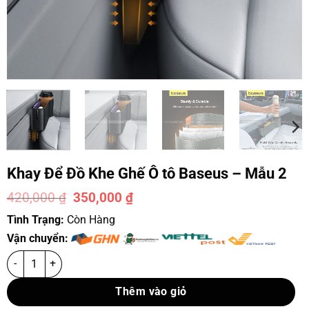
Khay Để Đồ Khe Ghế Ô tô Baseus – Mẫu 2
420,000
₫
350,000
₫
-17%
Tình Trạng:
Còn Hàng
Vận chuyển:
Thêm vào giỏ