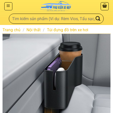
Trang chủ
/
Nội thất
/
Túi đựng đồ trên xe hơi