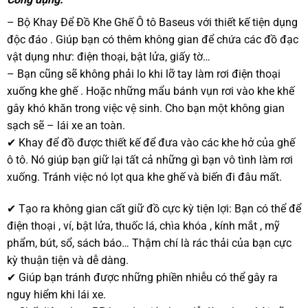
– Bộ Khay Để Đồ Khe Ghế Ô tô Baseus với thiết kế tiện dụng
độc đáo . Giúp bạn có thêm không gian để chứa các đồ đạc
vật dụng như: điện thoại, bật lửa, giấy tờ…
– Bạn cũng sẽ không phải lo khi lỡ tay làm rơi điện thoại
xuống khe ghế . Hoặc những mẩu bánh vụn rơi vào khe khế
gây khó khăn trong việc vệ sinh. Cho bạn một không gian
sạch sẽ – lái xe an toàn.
✔ Khay để đồ được thiết kế để đưa vào các khe hở của ghế
ô tô. Nó giúp bạn giữ lại tất cả những gì bạn vô tình làm rơi
xuống. Tránh việc nó lọt qua khe ghế và biến đi đâu mất.
✔ Tạo ra không gian cất giữ đồ cực kỳ tiện lợi: Bạn có thể để
điện thoại , ví, bật lửa, thuốc lá, chìa khóa , kính mắt , mỹ
phẩm, bút, sổ, sách báo… Thậm chí là rác thải của bạn cực
kỳ thuận tiện và dễ dàng.
✔ Giúp bạn tránh được những phiền nhiễu có thể gây ra
nguy hiểm khi lái xe.