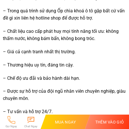
– Trong quá trình sử dụng Ốp chìa khoá ô tô gặp bất cứ vấn
đề gì xin liên hệ hotline shop để được hỗ trợ.
– Chất liệu cao cấp phát huy mọi tính năng tối ưu: không
thấm nước, không bám bẩn, không bong tróc.
– Giá cả cạnh tranh nhất thị trường.
– Thương hiệu uy tín, đáng tin cậy.
– Chế độ ưu đãi và bảo hành dài hạn.
– Được sự hỗ trợ của đội ngũ nhân viên chuyên nghiệp, giàu
chuyên môn.
– Tư vấn và hỗ trợ 24/7.
MUA NGAY
THÊM VÀO GIỎ
Trên đây là những thông tin giúp mọi người hiểu rõ hơn về
Gọi Ngay
Chat Ngay