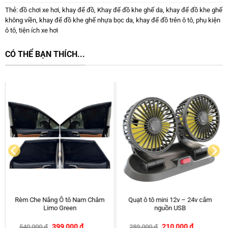
Thẻ:
đồ chơi xe hơi
,
khay để đồ
,
Khay để đồ khe ghế da
,
khay để đồ khe ghế
không viền
,
khay để đồ khe ghế nhựa bọc da
,
khay để đồ trên ô tô
,
phụ kiện
ô tô
,
tiện ích xe hơi
CÓ THỂ BẠN THÍCH...
HOT
Giá đỡ điện thoại trên ô tô kẹp
Rèm Nam Châm Ô tô Ford Everest
cửa gió
chính hãng APA
–
130,000
₫
350,000
₫
399,000
₫