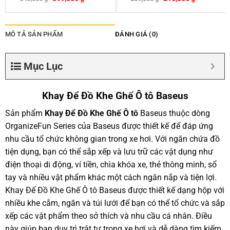
MÔ TẢ SẢN PHẨM
ĐÁNH GIÁ (0)
Mục Lục
Khay Để Đồ Khe Ghế Ô tô Baseus
Sản phẩm
Khay Để Đồ Khe Ghế Ô tô
Baseus thuộc dòng
OrganizeFun Series của Baseus được thiết kế để đáp ứng
nhu cầu tổ chức không gian trong xe hơi. Với ngăn chứa đồ
tiện dụng, bạn có thể sắp xếp và lưu trữ các vật dụng như
điện thoại di động, ví tiền, chìa khóa xe, thẻ thông minh, sổ
tay và nhiều vật phẩm khác một cách ngăn nắp và tiện lợi.
Khay Để Đồ Khe Ghế Ô tô Baseus được thiết kế dạng hộp với
nhiều khe cắm, ngăn và túi lưới để bạn có thể tổ chức và sắp
xếp các vật phẩm theo sở thích và nhu cầu cá nhân. Điều
này giúp bạn duy trì trật tự trong xe hơi và dễ dàng tìm kiếm