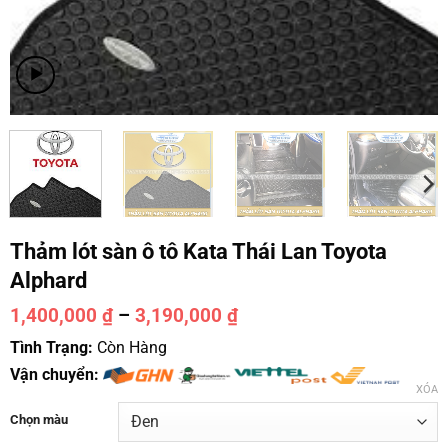
Thảm lót sàn ô tô Kata Thái Lan Toyota
Alphard
1,400,000
₫
–
3,190,000
₫
Tình Trạng:
Còn Hàng
Vận chuyển:
XÓA
Chọn màu