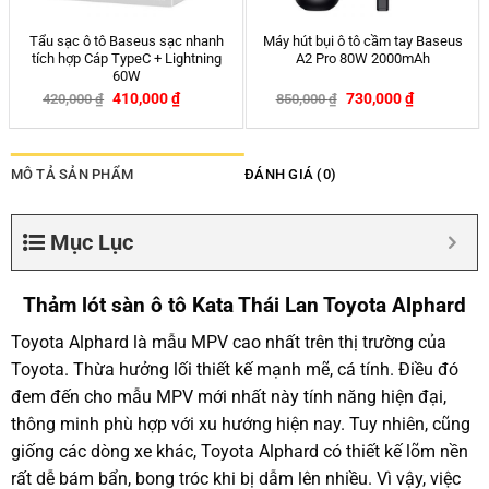
Tượng quan âm để xe ô tô Gỗ
Túi đựng đồ trên xe hơi
Ngọc Am
879,000
₫
169,000
₫
190,000
₫
-11%
MÔ TẢ SẢN PHẨM
ĐÁNH GIÁ (0)
Mục Lục
Thảm lót sàn ô tô Kata Thái Lan Toyota Alphard
Toyota Alphard là mẫu MPV cao nhất trên thị trường của
Toyota. Thừa hưởng lối thiết kế mạnh mẽ, cá tính. Điều đó
đem đến cho mẫu MPV mới nhất này tính năng hiện đại,
thông minh phù hợp với xu hướng hiện nay. Tuy nhiên, cũng
giống các dòng xe khác, Toyota Alphard có thiết kế lõm nền
rất dễ bám bẩn, bong tróc khi bị dẫm lên nhiều. Vì vậy, việc