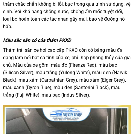
thảm chắc chắn không bị lỗi, bục trong quá trình sử dụng, vệ
sinh. Với khả năng chống nước, chống ẩm mốc tuyệt đối,
loại bỏ hoàn toàn các tác nhân gây mùi, bảo vệ đường hô
hấp.
Màu sắc sẵn có của thảm PKXD
Thảm trải sàn xe hơi cao cấp PKXD còn có bảng màu đa
dạng làm nổi bật cá tính của xe, phù hợp phong thủy của gia
chủ. Màu của xe gồm: màu đỏ (Firenze Red), màu bạc
(Silicon Silver), màu trắng (Yulong White), màu đen (Narvik
Black), màu xám (Carpathian Grey), màu xám (Eiger Grey),
màu xanh (Byron Blue), màu đen (Santorini Black), màu
trắng (Fuji White), màu bạc (Indus Silver).