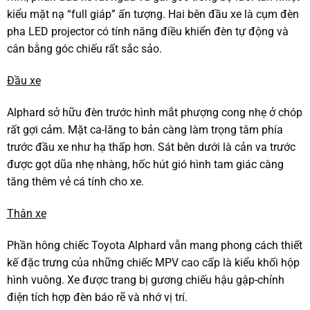
kiểu mặt nạ “full giáp” ấn tượng. Hai bên đầu xe là cụm đèn
pha LED projector có tính năng điều khiển đèn tự động và
cân bằng góc chiếu rất sắc sảo.
Đầu xe
Alphard sở hữu đèn trước hình mắt phượng cong nhẹ ở chóp
rất gợi cảm. Mặt ca-lăng to bản càng làm trọng tâm phía
trước đầu xe như hạ thấp hơn. Sát bên dưới là cản va trước
được gọt dũa nhẹ nhàng, hốc hút gió hình tam giác càng
tăng thêm vẻ cá tính cho xe.
Thân xe
Phần hông chiếc Toyota Alphard vẫn mang phong cách thiết
kế đặc trưng của những chiếc MPV cao cấp là kiểu khối hộp
hình vuông. Xe được trang bị gương chiếu hậu gập-chỉnh
điện tích hợp đèn báo rẽ và nhớ vị trí.