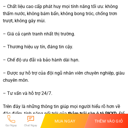
– Chất liệu cao cấp phát huy mọi tính năng tối ưu: không
thấm nước, không bám bẩn, không bong tróc, chống trơn
trượt, không gây mùi.
– Giá cả cạnh tranh nhất thị trường.
– Thương hiệu uy tín, đáng tin cậy.
– Chế độ ưu đãi và bảo hành dài hạn.
– Được sự hỗ trợ của đội ngũ nhân viên chuyên nghiệp, giàu
chuyên môn.
– Tư vấn và hỗ trợ 24/7.
Trên đây là những thông tin giúp mọi người hiểu rõ hơn về
đặc điểm, tính năng nổi trội của
thảm trải sàn ô tô PKXD
. Để
được tư vấn kỹ hơn về màu của thảm sao cho phù hợp với
MUA NGAY
THÊM VÀO GIỎ
Gọi Ngay
Chat Ngay
xe vui lòng liên hệ qua hotline:
0936 942 089
hoặc
09789 18