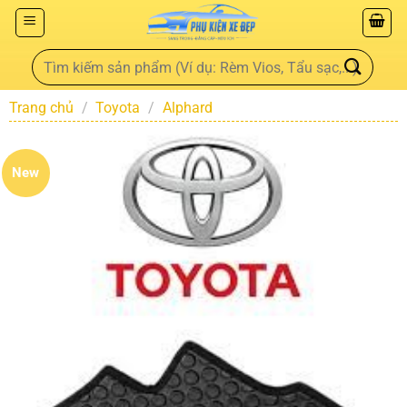
Trang chủ
/
Toyota
/
Alphard
New