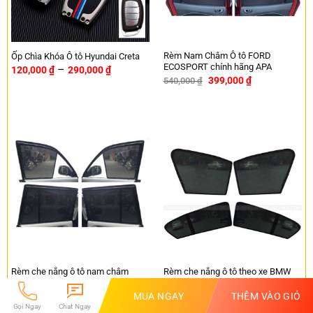
Rèm Nam Châm Ô tô FORD
Ốp Chìa Khóa Ô tô Hyundai Creta
ECOSPORT chính hãng APA
–
120,000
₫
290,000
₫
399,000
₫
540,000
₫
-26%
Rèm che nắng ô tô nam châm
Rèm che nắng ô tô theo xe BMW
Toyota Zace – Chính hãng APA
118i
MUA NGAY
THÊM VÀO GIỎ
399,000
₫
399,000
₫
540,000
₫
540,000
₫
-26%
-26%
Gọi Ngay
Chat Ngay