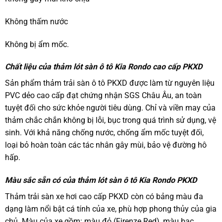
Không thấm nước
Không bị ẩm mốc.
Chất liệu của thảm lót sàn ô tô Kia Rondo cao cấp PKXD
Sản phẩm thảm trải sàn ô tô PKXD được làm từ nguyên liệu
PVC dẻo cao cấp đạt chứng nhận SGS Châu Âu, an toàn
tuyệt đối cho sức khỏe người tiêu dùng. Chỉ và viền may của
thảm chắc chắn không bị lỗi, bục trong quá trình sử dụng, vệ
sinh. Với khả năng chống nước, chống ẩm mốc tuyệt đối,
loại bỏ hoàn toàn các tác nhân gây mùi, bảo vệ đường hô
hấp.
Màu sắc sẵn có của thảm lót sàn ô tô Kia Rondo PKXD
Thảm trải sàn xe hơi cao cấp PKXD còn có bảng màu đa
dạng làm nổi bật cá tính của xe, phù hợp phong thủy của gia
chủ. Màu của xe gồm: màu đỏ (Firenze Red), màu bạc