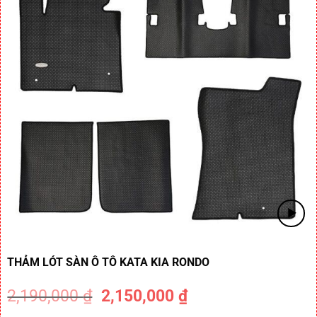
THẢM LÓT SÀN Ô TÔ KATA KIA RONDO
2,190,000
₫
2,150,000
₫
-2%