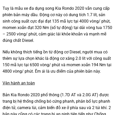
Tuy là mẫu xe đa dụng song Kia Rondo 2020 vẫn cung cấp
phiên bản máy dầu. Động cơ này có dung tích 1.7 lít, sản
sinh công suất cực đại đạt 135 mã lực tại 4000 vòng/ phút,
momen xoắn đạt 320 Nm (số tự động) tại dải vòng tua 1750
– 2500 vòng/ phút, cảm giác lái khỏe khoắn và mạnh mẽ
đúng chất Diesel.
Nếu không thích tiếng ồn từ động cơ Diesel, người mua có
thêm sự lựa chọn khác là động cơ xăng 2.0 lít với công suất
150 mã lực tại 6500 vòng/ phút và momen xoắn 194 Nm tại
4800 vòng/ phút. Êm ái là ưu điểm của phiên bản này.
Vận hành an toàn
Bản Kia Rondo 2020 phổ thông (1.7D AT và 2.0G AT) được
trang bị hệ thống chống bó cứng phanh, phân bổ lực phanh
điện tử, camera lùi, cảm biến đỗ xe ở phía sau và 2 túi khí. 2
bản này cũng có các trang bị an ninh tiên tiến như Chống