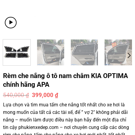
Rèm che nắng ô tô nam châm KIA OPTIMA
chính hãng APA
540,000
₫
399,000
₫
-26%
Lựa chọn và tìm mua tấm che nắng tốt nhất cho xe hơi là
mong muốn của tất cả các tài xế, để ” vợ 2″ không phải dãi
nắng – muốn làm được điều này bạn hãy đến một địa chỉ
tin cậy phukienxedep.com – nơi chuyên cung cấp các dòng
rèm che nắng, tấm che nắng cho xe hơi mới nhất, tốt nhất,