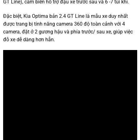
GT Line), cảm biến hỗ trợ đậu xe trước sau và 6 -7 túi khí.
Đặc biệt, Kia Optima bản 2.4 GT Line là mẫu xe duy nhất
được trang bị tính năng camera 360 độ toàn cảnh với 4
camera, đặt ở 2 gương hậu và phía trước/ sau xe, giúp việc
đỗ xe dễ dàng hơn hẳn.