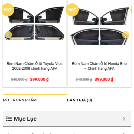
New
Thảm lót sàn Kia Seltos bằng
Thảm chống nóng taplo cho xe
khuôn đúc hãng 3D MAXpider
ESCAPE
KAGU
–
3,300,000
₫
260,000
₫
350,000
₫
3,500,000
₫
-6%
MÔ TẢ SẢN PHẨM
ĐÁNH GIÁ (0)
Mục Lục