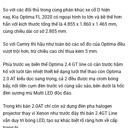
So với các đối thủ trong cùng phân khúc xe cỡ D hiện
nay, Kia Optima FL 2020 có ngoại hình to lớn và bề thế hơn
hẳn với kích thước tổng thể là 4.855 x 1.860 x 1.465 mm,
cùng chiều dài cơ sở 2.805 mm.
So với Camry thì hầu như toàn bộ các số đo của Optima đều
vượt trội hơn, trừ chiều cao chỉ thua kém 5 mm.
Phía trước xe, biến thể Optima 2.4 GT line có cản trước hầm
hố với lưới tản nhiệt thiết kế dạng lưới thể thao còn Optima
2.0 AT kiểu dọc sang trọng, cả 2 đều được mạ crom bóng
bẩy, nối liền cụm đèn trước vô cùng sắc sảo, bên dưới là hốc
đèn sương mù Multi LED độc đáo.
Trong khi bản 2.0AT chỉ còn sử dụng đèn pha halogen
projector thay vì Xenon như trước đây thì bản 2.4GT Line
vẫn duy trì bóng LED, tạo sự khác biệt rõ ràng hơn về cấp
trang bị.