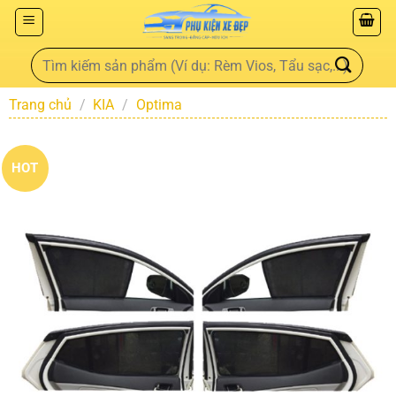
Trang chủ
/
KIA
/
Optima
HOT